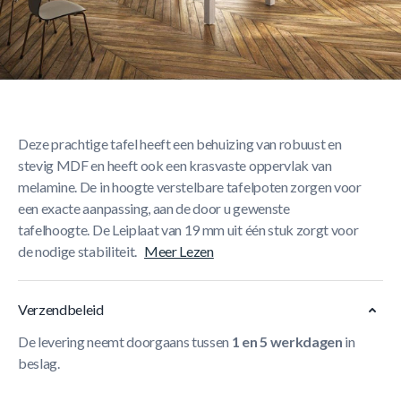
Korte Beschrijving
De moderne biljarttafel Charme van de Franse
meubelontwerper Rene Pierre maakt indruk met zijn
eenvoudige understatement. Ondanks zijn onopvallende
uiterlijk is de Charme biljarttafel een echte eyecatcher.
Deze prachtige tafel heeft een behuizing van robuust en
stevig MDF en heeft ook een krasvaste oppervlak van
melamine. De in hoogte verstelbare tafelpoten zorgen voor
een exacte aanpassing, aan de door u gewenste
tafelhoogte. De Leiplaat van 19 mm uit één stuk zorgt voor
de nodige stabiliteit.
Meer Lezen
Verzendbeleid
De levering neemt doorgaans tussen
1 en 5 werkdagen
in
beslag.