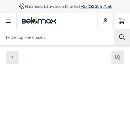
Hulp nodig bij uw bestelling? Bel
+32(0)3 336 31 60
Ga naar de inhoud
Ik ben op zoek naar...