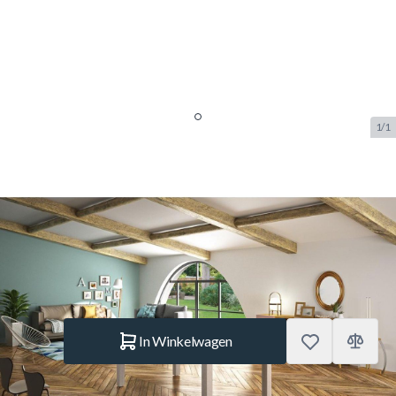
1/1
René Pierre Charme Pooltafel
Oslo met Leisteen
SKU:
RP.PT.CHARME.OS
Merk:
René Pierre
€ 2.695.–
Op voorraad
Aantal
In Winkelwagen