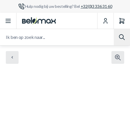
Hulp nodig bij uw bestelling? Bel
+32(0)3 336 31 60
Ga naar de inhoud
Ik ben op zoek naar...