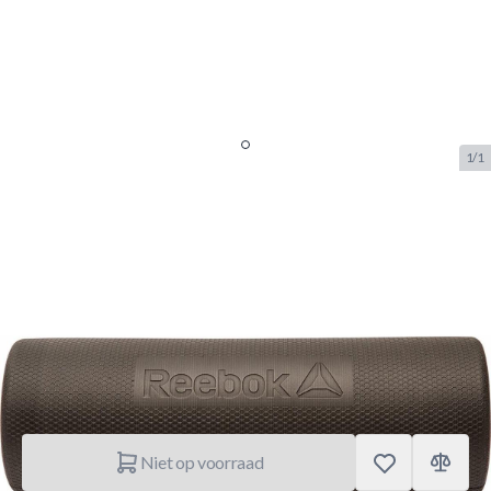
1/1
Reebok Studio Short Round Foam
Roller - Massage roller - 45 x 15
cm
SKU:
RB.RSYG-16009
Merk:
Reebok
€ 29,95
Niet op voorraad