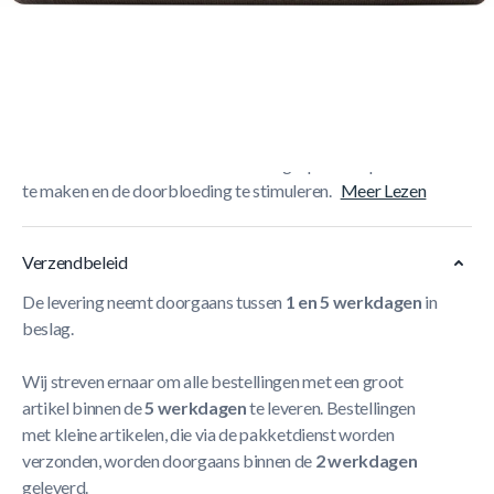
Korte Beschrijving
De Reebok short foam roller heeft een hoge dichtheid
foam wat een lange levensduur garandeert. Gebruik de
Reebok Studio short foam roller om gespannen spieren los
te maken en de doorbloeding te stimuleren.
Meer Lezen
Verzendbeleid
De levering neemt doorgaans tussen
1 en 5 werkdagen
in
beslag.
Wij streven ernaar om alle bestellingen met een groot
artikel binnen de
5 werkdagen
te leveren. Bestellingen
met kleine artikelen, die via de pakketdienst worden
verzonden, worden doorgaans binnen de
2 werkdagen
geleverd.