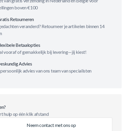
t van gratis verzending in Nederland en België voor
ellingen boven €100
ratis Retourneren
gedachten veranderd? Retourneer je artikelen binnen 14
n
lexibele Betaalopties
l vooraf of gemakkelijk bij levering—jij kiest!
eskundig Advies
 persoonlijk advies van ons team van specialisten
en?
t hulp op één klik afstand
Neem contact met ons op