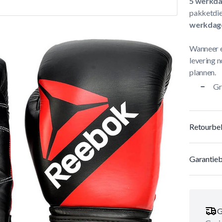
5 werkd
pakketdie
werkdag
Wanneer e
levering n
plannen.
Gr
Retourbel
Garantieb
G