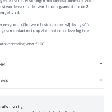
agen
te leveren. Bestellingen met kleine artikelen, die via de
nst worden verzonden, worden doorgaans binnen de
2
en
geleverd.
r een groot artikel werd besteld, nemen wij de dag vóór
og even contact met u op via e-mail om de levering in te
atis verzending vanaf €100
eid
eleid
ratis Levering