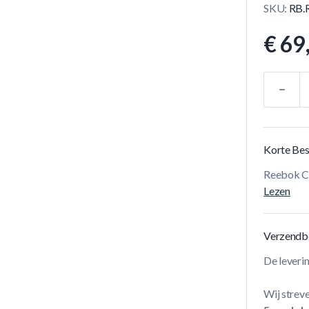
SKU:
RB.
€ 69
Aantal
Korte Bes
Reebok Co
Lezen
Verzendb
De leveri
Wij streve