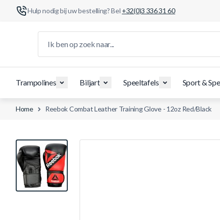
Hulp nodig bij uw bestelling? Bel
+32(0)3 336 31 60
Ga naar de inhoud
Ik ben op zoek naar...
Trampolines
Biljart
Speeltafels
Sport & Spe
Home
Reebok Combat Leather Training Glove - 12oz Red/Black
View larger image