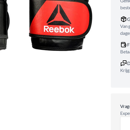
Genie
best
G
Van 
dage
F
Betaa
D
Krijg
Vrag
Exper