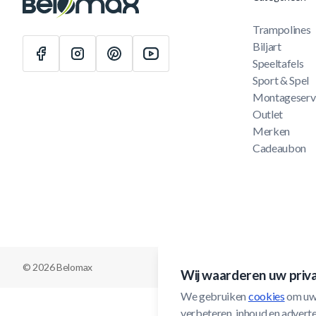
Trampolines
Biljart
Speeltafels
Sport & Spel
Montageserv
Outlet
Merken
Cadeaubon
© 2026 Belomax
Wij waarderen uw priv
We gebruiken 
cookies
 om uw
verbeteren, inhoud en adverten