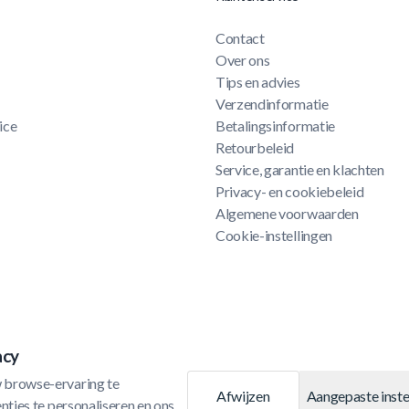
Contact
Over ons
Tips en advies
Verzendinformatie
ice
Betalingsinformatie
Retourbeleid
Service, garantie en klachten
Privacy- en cookiebeleid
Algemene voorwaarden
Cookie-instellingen
acy
 browse-ervaring te 
Afwijzen
Aangepaste inste
ties te personaliseren en ons 