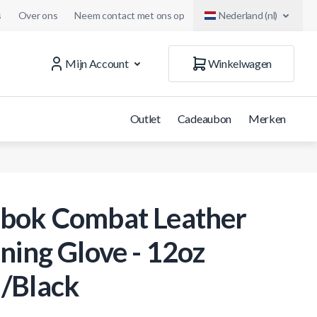
s
Over ons
Neem contact met ons op
Nederland (nl)
Mijn Account
Winkelwagen
Outlet
Cadeaubon
Merken
bok Combat Leather
ining Glove - 12oz
/Black