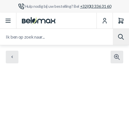
Hulp nodig bij uw bestelling? Bel
+32(0)3 336 31 60
Ga naar de inhoud
Ik ben op zoek naar...