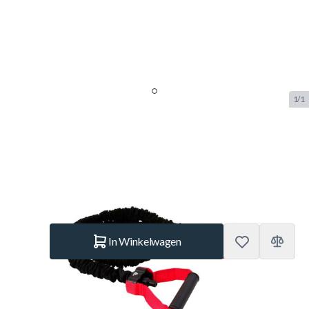
1/1
Power Tube Adidas level 1 Licht
SKU:
BUF.7203.051
Merk:
Adidas
€ 32,95
Op voorraad
Aantal
In Winkelwagen
Korte Beschrijving