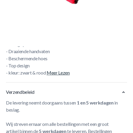
Power Tube Adidas level 1 Licht
- Resistance tube adidas
- Weerstandstraining
- Body shaping
- Zwaarte: power 1
- Soft grip handvaten
- Draaiende handvaten
- Beschermende hoes
- Top design
- kleur: zwart & rood
Meer Lezen
Verzendbeleid
De levering neemt doorgaans tussen
1 en 5 werkdagen
in
beslag.
Wij streven ernaar om alle bestellingen met een groot
artikel binnen de
5 werkdagen
te leveren. Bestellingen