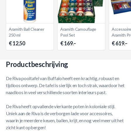
Aramith Ball Cleaner
Aramith Camouflage
Accessoire
250 ml
Pool Set
Aramith P
€ 12,50
€ 169.–
€ 619.–
Productbeschrijving
De Riva pooltafel van Buffalo heeft een krachtig, robuust en
tijdloos ontwerp. De tafel is sierlijk en toch strak, waardoor het
naadloos in veel verschillende soorten interieurs past.
De Riva heeft opvallende vierkante poten in koloniale stijl.
Uniek aan de Riva is de verborgen lade voor accessoires,
waarin je meerdere keuen, ballen, krijt, en nog veel meer uit het
zicht kunt opbergen!