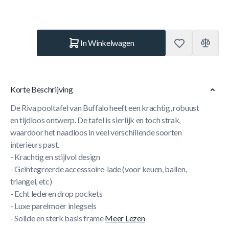
Aantal
In Winkelwagen
Korte Beschrijving
De Riva pooltafel van Buffalo heeft een krachtig, robuust
en tijdloos ontwerp. De tafel is sierlijk en toch strak,
waardoor het naadloos in veel verschillende soorten
interieurs past.
- Krachtig en stijlvol design
- Geïntegreerde accesssoire-lade (voor keuen, ballen,
triangel, etc)
- Echt lederen drop pockets
- Luxe parelmoer inlegsels
- Solide en sterk basis frame
Meer Lezen