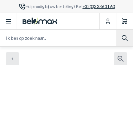
Hulp nodig bij uw bestelling? Bel
+32(0)3 336 31 60
Ga naar de inhoud
Ik ben op zoek naar...