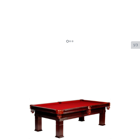
1/3
Pooltafel Buffalo Riva 8ft Kersen
SKU:
BUF.9200.328
Merk:
Buffalo
NIEUW
€ 2.299.–
Op voorraad
Aanpasbare opties:
*
Heeft u graag dat wij de tafel bij u ter plaatse installeren?