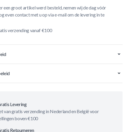
r een groot artikel werd besteld, nemen wij de dag vóór
og even contact met u op via e-mail om de levering in te
atis verzending vanaf €100
eid
eleid
ratis Levering
t van gratis verzending in Nederland en België voor
ellingen boven €100
ratis Retourneren