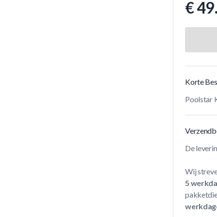
€ 49
Korte Bes
Poolstar
Verzendb
De leveri
Wij streve
5 werkd
pakketdie
werkdag