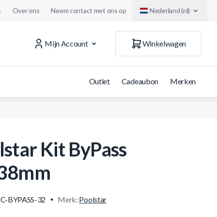
s
Over ons
Neem contact met ons op
Nederland (nl)
Mijn Account
Winkelwagen
Outlet
Cadeaubon
Merken
lstar Kit ByPass
/38mm
PC-BYPASS-32
Merk:
Poolstar