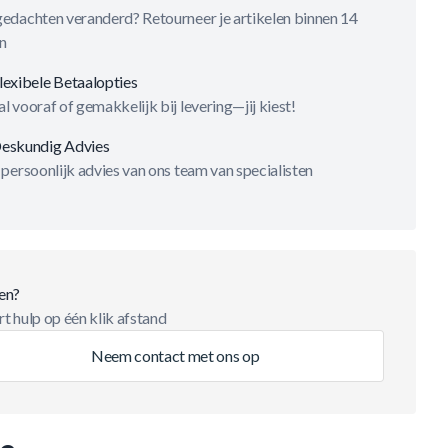
gedachten veranderd? Retourneer je artikelen binnen 14
n
lexibele Betaalopties
l vooraf of gemakkelijk bij levering—jij kiest!
eskundig Advies
 persoonlijk advies van ons team van specialisten
en?
t hulp op één klik afstand
Neem contact met ons op