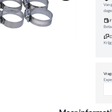
Van 
dage
F
Betaa
D
Krijg
Vrag
Exper