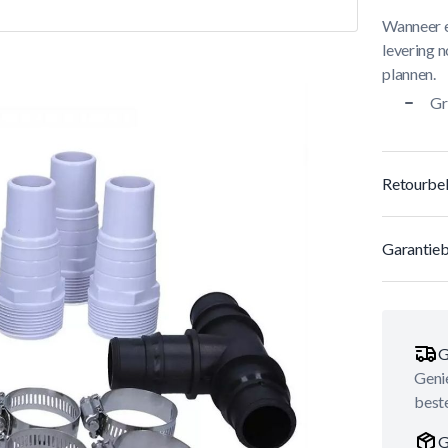
Wanneer e
levering n
plannen.
Gr
Retourbel
Garantieb
G
Genie
best
G