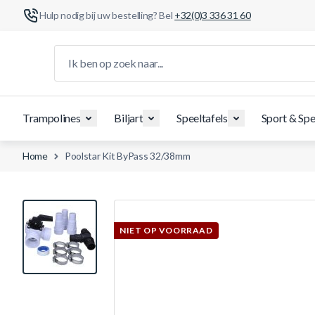
Hulp nodig bij uw bestelling? Bel
+32(0)3 336 31 60
Ga naar de inhoud
Ik ben op zoek naar...
Trampolines
Biljart
Speeltafels
Sport & Spe
Home
Poolstar Kit ByPass 32/38mm
View larger image
NIET OP VOORRAAD