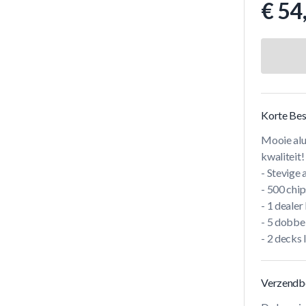
€ 54
Korte Bes
Mooie alu
kwaliteit!
- Stevige
- 500 chip
- 1 dealer
- 5 dobbe
- 2 decks 
Verzendb