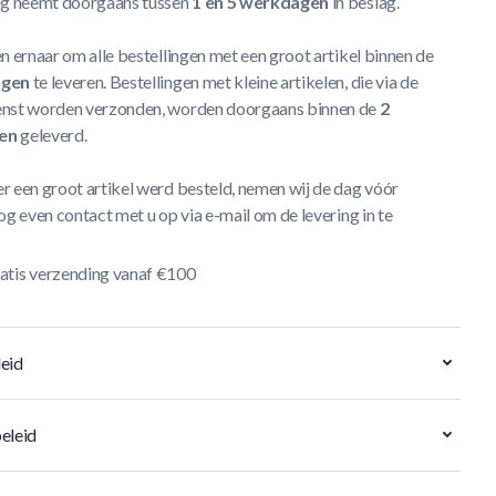
ng neemt doorgaans tussen
1 en 5 werkdagen
in beslag.
n ernaar om alle bestellingen met een groot artikel binnen de
agen
te leveren. Bestellingen met kleine artikelen, die via de
nst worden verzonden, worden doorgaans binnen de
2
en
geleverd.
r een groot artikel werd besteld, nemen wij de dag vóór
og even contact met u op via e-mail om de levering in te
atis verzending vanaf €100
eid
eleid