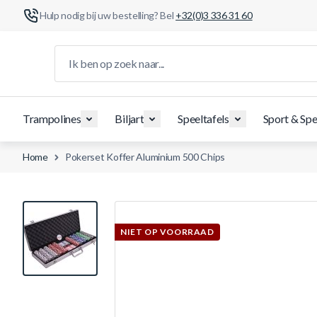
Hulp nodig bij uw bestelling? Bel
+32(0)3 336 31 60
Ga naar de inhoud
Ik ben op zoek naar...
Trampolines
Biljart
Speeltafels
Sport & Spe
Home
Pokerset Koffer Aluminium 500 Chips
View larger image
NIET OP VOORRAAD