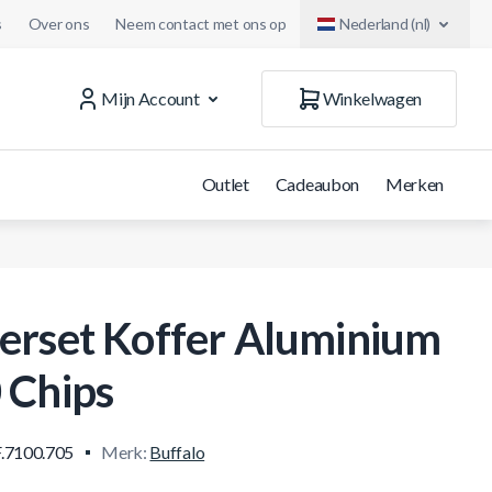
s
Over ons
Neem contact met ons op
Nederland (nl)
Mijn Account
Winkelwagen
Outlet
Cadeaubon
Merken
erset Koffer Aluminium
 Chips
.7100.705
Merk:
Buffalo