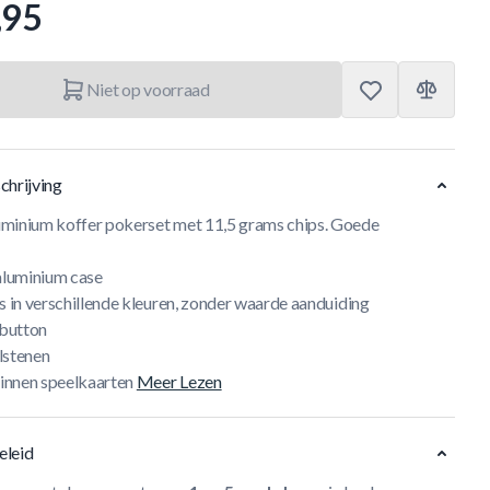
,95
Niet op voorraad
chrijving
minium koffer pokerset met 11,5 grams chips. Goede
 aluminium case
s in verschillende kleuren, zonder waarde aanduiding
 button
lstenen
linnen speelkaarten
Meer Lezen
eleid