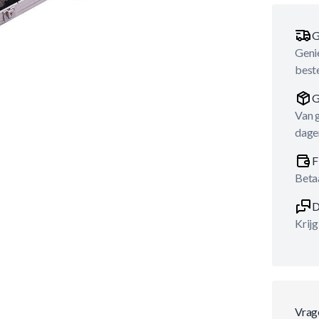
G
Genie
best
G
Van 
dage
F
Betaa
D
Krijg
Vrag