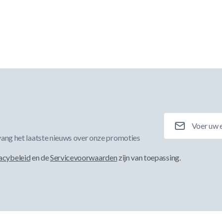
E-mailadres
ang het laatste nieuws over onze promoties
acybeleid
en de
Servicevoorwaarden
zijn van toepassing.