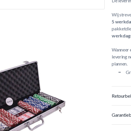
De leveri
Wij streve
5 werkd
pakketdie
werkdag
Wanneer e
levering n
plannen.
Gr
Retourbel
Garantieb