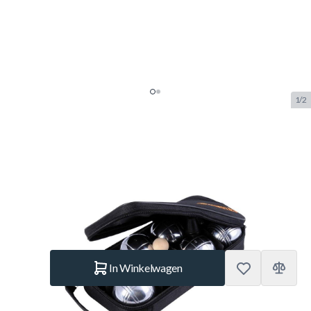
1/2
Petanqueballen Metal 8 In
Opbergtas
SKU:
BUF.7102.407
Merk:
Buffalo
€ 34,95
Op voorraad
Aantal
In Winkelwagen