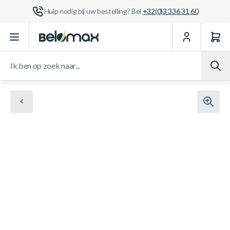
Hulp nodig bij uw bestelling? Bel
+32(0)3 336 31 60
Ga naar de inhoud
Ik ben op zoek naar...