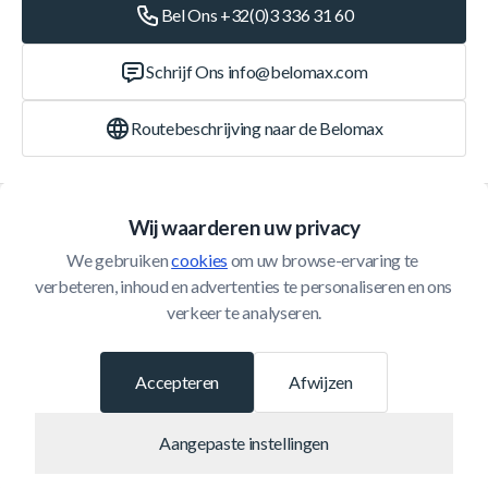
Bel Ons +32(0)3 336 31 60
Schrijf Ons
info@belomax.com
Routebeschrijving naar de Belomax
Categorieën
Wij waarderen uw privacy
We gebruiken 
cookies
 om uw browse-ervaring te 
Klantenservice
verbeteren, inhoud en advertenties te personaliseren en ons 
verkeer te analyseren.
© 2026 Belomax
Ontwikkeld door
Accepteren
Afwijzen
Aangepaste instellingen