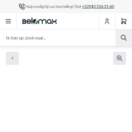
Hulp nodig bij uw bestelling? Bel
+32(0)3 336 31 60
Ga naar de inhoud
Ik ben op zoek naar...