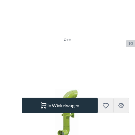
1/3
Periscoop - Limoen Groen
SKU:
K.502.020.005.001
Merk:
KBT
€ 19,95
Op voorraad
Aantal
In Winkelwagen
Korte Beschrijving