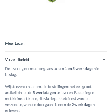
- Spuitgegoten ABS
- Voorzien van twee ingebouwde spiegels
- Gekeurd: EN-71
- Te bevestigen met bevestigingsvoet en vier
houtschroeven dia 3 x 25 mm, deze zijn inclusief
Meer Lezen
Verzendbeleid
De levering neemt doorgaans tussen
1 en 5 werkdagen
in
beslag.
Wij streven ernaar om alle bestellingen met een groot
artikel binnen de
5 werkdagen
te leveren. Bestellingen
met kleine artikelen, die via de pakketdienst worden
verzonden, worden doorgaans binnen de
2 werkdagen
geleverd.