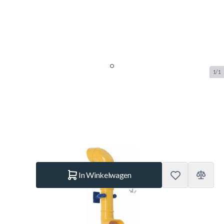
1/1
Periscoop - Geel
SKU:
K.502.020.003.001
Merk:
KBT
€ 19,95
Op voorraad
Aantal
In Winkelwagen
Korte Beschrijving