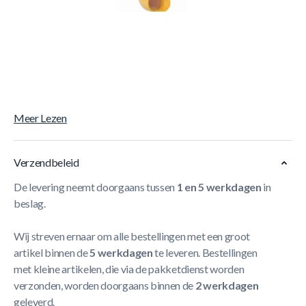
- Spuitgegoten ABS
- Voorzien van twee ingebouwde spiegels
- Gekeurd: EN-71
- Te bevestigen met bevestigingsvoet en vier
houtschroeven dia 3 x 25 mm, deze zijn inclusief
Meer Lezen
Verzendbeleid
De levering neemt doorgaans tussen
1 en 5 werkdagen
in
beslag.
Wij streven ernaar om alle bestellingen met een groot
artikel binnen de
5 werkdagen
te leveren. Bestellingen
met kleine artikelen, die via de pakketdienst worden
verzonden, worden doorgaans binnen de
2 werkdagen
geleverd.