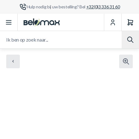
Hulp nodig bij uw bestelling? Bel
+32(0)3 336 31 60
Ga naar de inhoud
Ik ben op zoek naar...