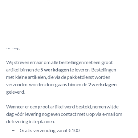
NORTH Xite Voetbaltafel
Meer Lezen
Verzendbeleid
De levering neemt doorgaans tussen
1 en 5 werkdagen
in
beslag.
Wij streven ernaar om alle bestellingen met een groot
artikel binnen de
5 werkdagen
te leveren. Bestellingen
met kleine artikelen, die via de pakketdienst worden
verzonden, worden doorgaans binnen de
2 werkdagen
geleverd.
Wanneer er een groot artikel werd besteld, nemen wij de
dag vóór levering nog even contact met u op via e-mail om
de levering in te plannen.
Gratis verzending vanaf €100