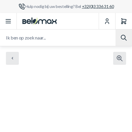
Hulp nodig bij uw bestelling? Bel
+32(0)3 336 31 60
Ga naar de inhoud
Ik ben op zoek naar...