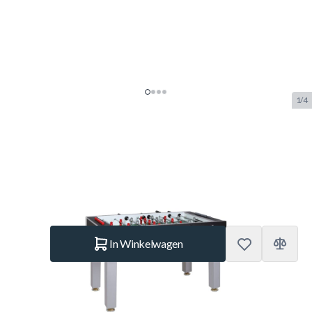
1/4
NORTH Xite Voetbaltafel
SKU:
NI.3526
Merk:
Norditalia
€ 495.–
Op voorraad
Aantal
In Winkelwagen
Korte Beschrijving