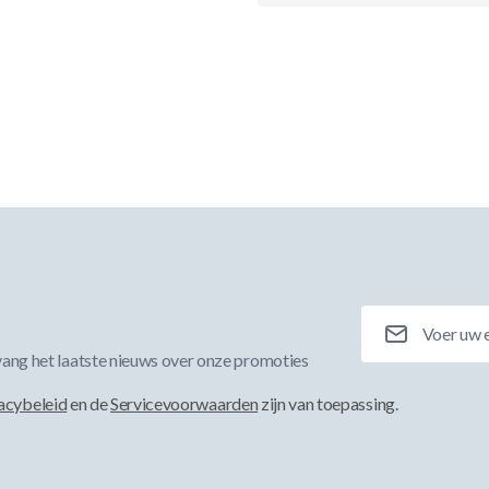
E-mailadres
ang het laatste nieuws over onze promoties
acybeleid
en de
Servicevoorwaarden
zijn van toepassing.