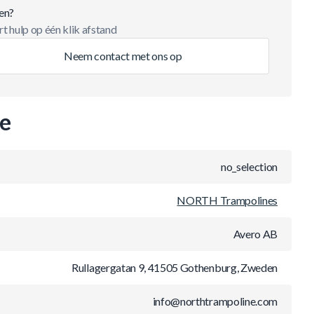
en?
t hulp op één klik afstand
Neem contact met ons op
ie
no_selection
NORTH Trampolines
Avero AB
Rullagergatan 9, 41505 Gothenburg, Zweden
info@northtrampoline.com