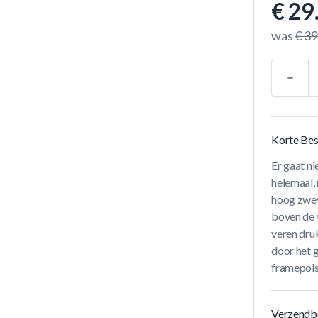
€ 29
was
€ 39
Aantal
Korte Bes
Er gaat ni
helemaal, 
hoog zwe
boven de 
veren druk
door het 
framepols
Verzendb