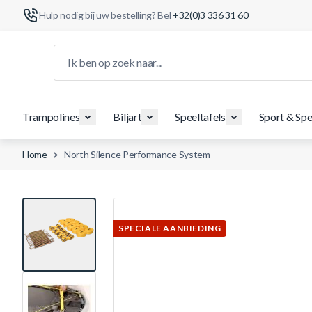
Hulp nodig bij uw bestelling? Bel
+32(0)3 336 31 60
Ga naar de inhoud
Ik ben op zoek naar...
Trampolines
Biljart
Speeltafels
Sport & Spe
Home
North Silence Performance System
View larger image
SPECIALE AANBIEDING
View larger image