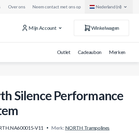
s
Over ons
Neem contact met ons op
Nederland (nl)
Mijn Account
Winkelwagen
Outlet
Cadeaubon
Merken
th Silence Performance
tem
TH.NA600015-V11
Merk:
NORTH Trampolines