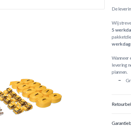
De leveri
Wij streve
5 werkd
pakketdie
werkdag
Wanneer e
levering n
plannen.
Gr
Retourbel
Garantieb