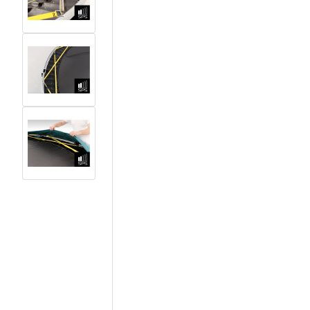
View larger image
View larger image