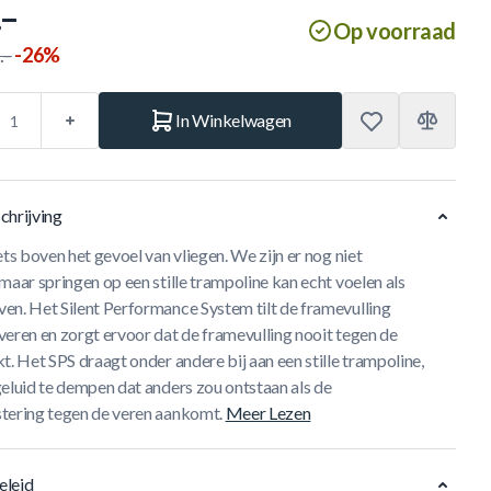
.–
Op voorraad
.–
-26%
In Winkelwagen
chrijving
ets boven het gevoel van vliegen. We zijn er nog niet
maar springen op een stille trampoline kan echt voelen als
ven.
Het Silent Performance System tilt de framevulling
veren en zorgt ervoor dat de framevulling nooit tegen de
t. Het SPS draagt onder andere bij aan een stille trampoline,
geluid te dempen dat anders zou ontstaan als de
tering tegen de veren aankomt.
Meer Lezen
eleid