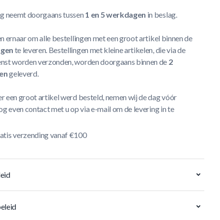
ng neemt doorgaans tussen
1 en 5 werkdagen
in beslag.
n ernaar om alle bestellingen met een groot artikel binnen de
agen
te leveren. Bestellingen met kleine artikelen, die via de
nst worden verzonden, worden doorgaans binnen de
2
en
geleverd.
r een groot artikel werd besteld, nemen wij de dag vóór
og even contact met u op via e-mail om de levering in te
atis verzending vanaf €100
eid
eleid