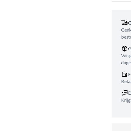
G
Genie
best
G
Van 
dage
F
Betaa
D
Krijg