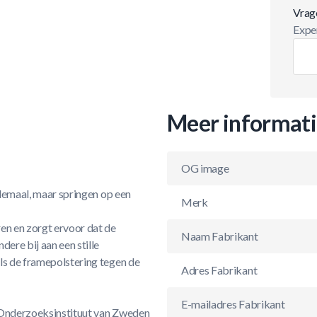
Vrag
Exper
Meer informat
OG image
elemaal, maar springen op een
Merk
en en zorgt ervoor dat de
Naam Fabrikant
ere bij aan een stille
ls de framepolstering tegen de
Adres Fabrikant
E-mailadres Fabrikant
h Onderzoeksinstituut van Zweden