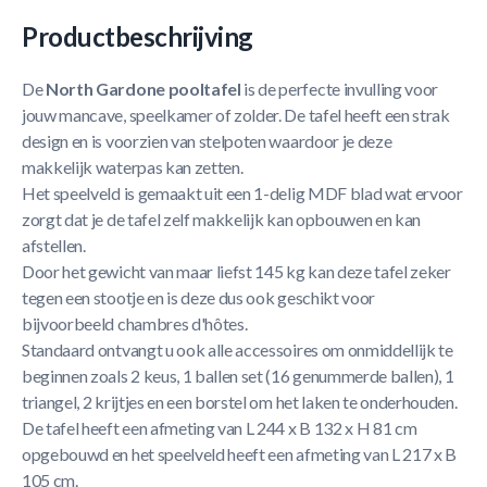
Productbeschrijving
De
North Gardone pooltafel
is de perfecte invulling voor
jouw mancave, speelkamer of zolder. De tafel heeft een strak
design en is voorzien van stelpoten waardoor je deze
makkelijk waterpas kan zetten.
Het speelveld is gemaakt uit een 1-delig MDF blad wat ervoor
zorgt dat je de tafel zelf makkelijk kan opbouwen en kan
afstellen.
Door het gewicht van maar liefst 145 kg kan deze tafel zeker
tegen een stootje en is deze dus ook geschikt voor
bijvoorbeeld chambres d'hôtes.
Standaard ontvangt u ook alle accessoires om onmiddellijk te
beginnen zoals 2 keus, 1 ballen set (16 genummerde ballen), 1
triangel, 2 krijtjes en een borstel om het laken te onderhouden.
De tafel heeft een afmeting van L 244 x B 132 x H 81 cm
opgebouwd en het speelveld heeft een afmeting van L 217 x B
105 cm.