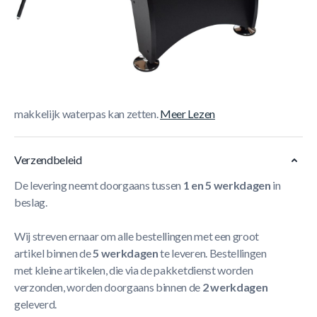
Korte Beschrijving
De
North Gardone pooltafel
is de perfecte invulling voor
jouw mancave, speelkamer of zolder. De tafel heeft een
strak design en is voorzien van stelpoten waardoor je deze
makkelijk waterpas kan zetten.
Meer Lezen
Verzendbeleid
De levering neemt doorgaans tussen
1 en 5 werkdagen
in
beslag.
Wij streven ernaar om alle bestellingen met een groot
artikel binnen de
5 werkdagen
te leveren. Bestellingen
met kleine artikelen, die via de pakketdienst worden
verzonden, worden doorgaans binnen de
2 werkdagen
geleverd.