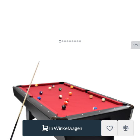
1/9
NORTH Gardone Pooltafel
Zwart/Rood 8FT
SKU:
NORTH.7090.111
Merk:
NORTH
NIEUW
€ 799.–
Op voorraad
Aantal
In Winkelwagen