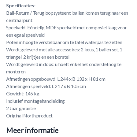
Specificaties:
Ball-Return / Terugloopsysteem: ballen komen terug naar een
centraal punt
Speelveld: Eéndelig MDF speelveld met composiet laag voor
een egaal speelveld
Poten in hoogte verstelbaar om te tafel waterpas te zetten
Wordt geleverd met alle accessoires: 2 keus, 1 ballen set, 1
triangel, 2 krijtjes en een borstel
Wordt geleverd in doos: u hoeft enkel het onderstel nog te
monteren
Afmetingen opgebouwd: L 244 x B 132 x H 81 cm
Afmetingen speelveld: L 217 x B 105 cm
Gewicht: 145 kg
Inclusief montagehandleiding
2 Jaar garantie
Original North product
Meer informatie