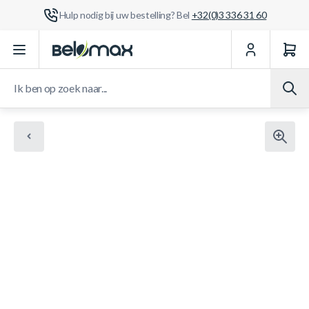
Hulp nodig bij uw bestelling? Bel
+32(0)3 336 31 60
Ga naar de inhoud
Ik ben op zoek naar...