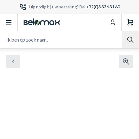
Hulp nodig bij uw bestelling? Bel
+32(0)3 336 31 60
Ga naar de inhoud
Ik ben op zoek naar...