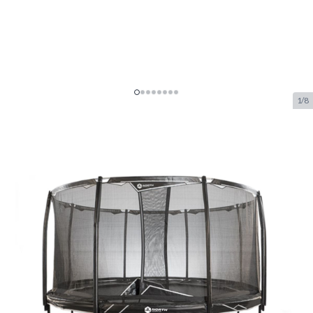
1/8
North Explorer Regular
Trampoline 430 Round Black +
Safety Net
SKU:
NORTH.NTR314318-01
Merk:
NORTH Trampolines
€ 849.–
Op voorraad
was
€ 1.399.–
-39%