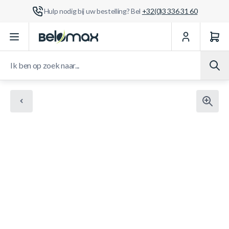
Hulp nodig bij uw bestelling? Bel
+32(0)3 336 31 60
Ga naar de inhoud
Ik ben op zoek naar...