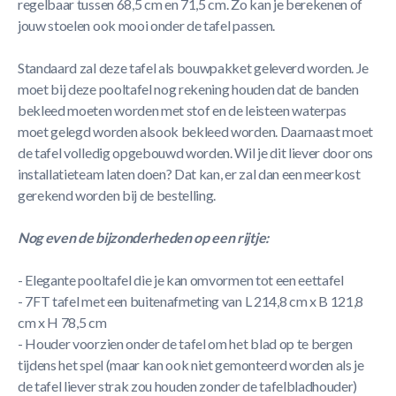
regelbaar tussen 68,5 cm en 71,5 cm. Zo kan je berekenen of
jouw stoelen ook mooi onder de tafel passen.
Standaard zal deze tafel als bouwpakket geleverd worden. Je
moet bij deze pooltafel nog rekening houden dat de banden
bekleed moeten worden met stof en de leisteen waterpas
moet gelegd worden alsook bekleed worden. Daarnaast moet
de tafel volledig opgebouwd worden. Wil je dit liever door ons
installatieteam laten doen? Dat kan, er zal dan een meerkost
gerekend worden bij de bestelling.
Nog even de bijzonderheden op een rijtje:
- Elegante pooltafel die je kan omvormen tot een eettafel
- 7FT tafel met een buitenafmeting van L 214,8 cm x B 121,8
cm x H 78,5 cm
- Houder voorzien onder de tafel om het blad op te bergen
tijdens het spel (maar kan ook niet gemonteerd worden als je
de tafel liever strak zou houden zonder de tafelbladhouder)