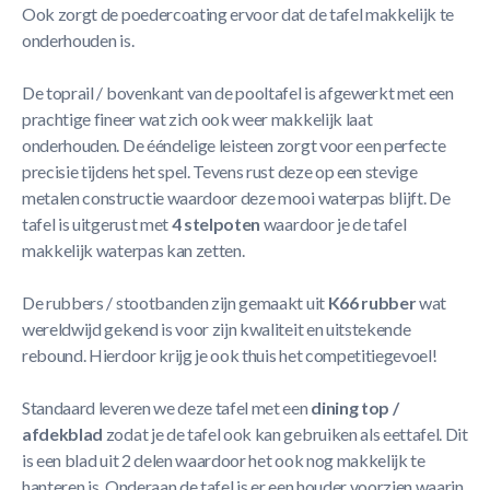
Ook zorgt de poedercoating ervoor dat de tafel makkelijk te
onderhouden is.
De toprail / bovenkant van de pooltafel is afgewerkt met een
prachtige fineer wat zich ook weer makkelijk laat
onderhouden. De ééndelige leisteen zorgt voor een perfecte
precisie tijdens het spel. Tevens rust deze op een stevige
metalen constructie waardoor deze mooi waterpas blijft. De
tafel is uitgerust met
4 stelpoten
waardoor je de tafel
makkelijk waterpas kan zetten.
De rubbers / stootbanden zijn gemaakt uit
K66 rubber
wat
wereldwijd gekend is voor zijn kwaliteit en uitstekende
rebound. Hierdoor krijg je ook thuis het competitiegevoel!
Standaard leveren we deze tafel met een
dining top /
afdekblad
zodat je de tafel ook kan gebruiken als eettafel. Dit
is een blad uit 2 delen waardoor het ook nog makkelijk te
hanteren is. Onderaan de tafel is er een houder voorzien waarin