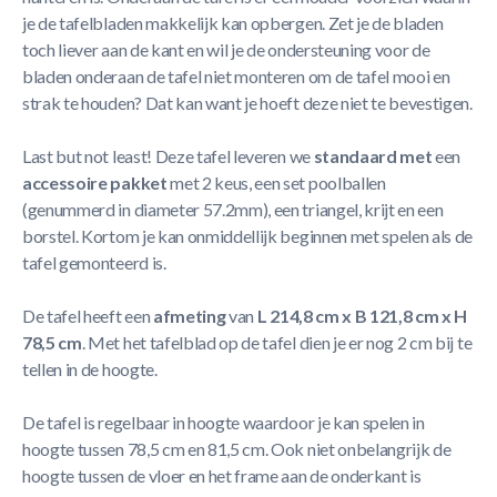
je de tafelbladen makkelijk kan opbergen. Zet je de bladen
toch liever aan de kant en wil je de ondersteuning voor de
bladen onderaan de tafel niet monteren om de tafel mooi en
strak te houden? Dat kan want je hoeft deze niet te bevestigen.
Last but not least! Deze tafel leveren we
standaard
met
een
accessoire pakket
met 2 keus, een set poolballen
(genummerd in diameter 57.2mm), een triangel, krijt en een
borstel. Kortom je kan onmiddellijk beginnen met spelen als de
tafel gemonteerd is.
De tafel heeft een
afmeting
van
L 214,8 cm x B 121,8 cm x H
78,5 cm
. Met het tafelblad op de tafel dien je er nog 2 cm bij te
tellen in de hoogte.
De tafel is regelbaar in hoogte waardoor je kan spelen in
hoogte tussen 78,5 cm en 81,5 cm. Ook niet onbelangrijk de
hoogte tussen de vloer en het frame aan de onderkant is