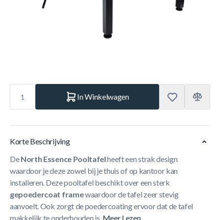
*
Kleur laken
Aantal
In Winkelwagen
Korte Beschrijving
De
North Essence Pooltafel
heeft een strak design
waardoor je deze zowel bij je thuis of op kantoor kan
installeren. Deze pooltafel beschikt over een sterk
gepoedercoat frame
waardoor de tafel zeer stevig
aanvoelt. Ook zorgt de poedercoating ervoor dat de tafel
makkelijk te onderhouden is.
Meer Lezen