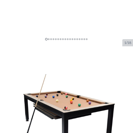
1/18
NORTH Essence
Pooltafel/Eettafel Zwart/Eik 7FT
SKU:
NORTH.7090.303
Merk:
NORTH
€ 2.499.–
Op voorraad
Aanpasbare opties:
*
Installatie pooltafel gelijkvloers?