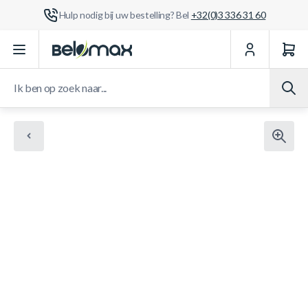
Hulp nodig bij uw bestelling? Bel
+32(0)3 336 31 60
Ga naar de inhoud
Ik ben op zoek naar...