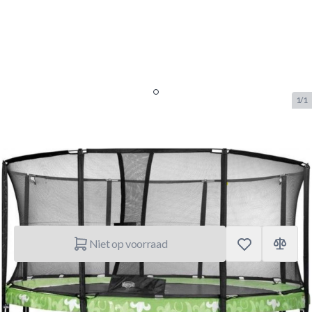
1/1
Net 330 los JS
SKU:
BERG.50.30.72.21
Merk:
Berg Toys
€ 179.–
Niet op voorraad
Korte Beschrijving