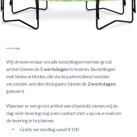
Net 330 los JS
Meer Lezen
Verzendbeleid
De levering neemt doorgaans tussen
1 en 5 werkdagen
in
beslag.
Wij streven ernaar om alle bestellingen met een groot
artikel binnen de
5 werkdagen
te leveren. Bestellingen
met kleine artikelen, die via de pakketdienst worden
verzonden, worden doorgaans binnen de
2 werkdagen
geleverd.
Wanneer er een groot artikel werd besteld, nemen wij de
dag vóór levering nog even contact met u op via e-mail om
de levering in te plannen.
Gratis verzending vanaf €100