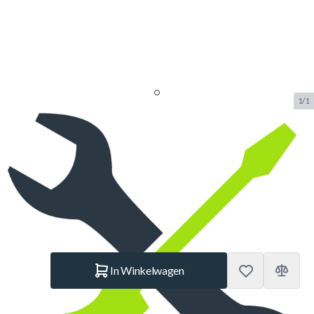
1/1
Montageservice Trampoline op
locatie
SKU:
INST.TRAMPOLINE
Merk:
Belomax
€ 250.–
Op voorraad
Aantal
In Winkelwagen