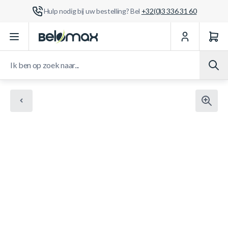
Hulp nodig bij uw bestelling? Bel
+32(0)3 336 31 60
Ga naar de inhoud
Ik ben op zoek naar...