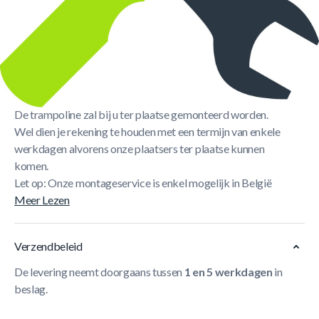
Korte Beschrijving
Ben je zelf niet echt een klusser of beschik je niet over de
juiste tools om jouw trampoline te monteren? Bestel dan de
montageservice samen met de aankoop van een
trampoline.
De trampoline zal bij u ter plaatse gemonteerd worden.
Wel dien je rekening te houden met een termijn van enkele
werkdagen alvorens onze plaatsers ter plaatse kunnen
komen.
Let op: Onze montageservice is enkel mogelijk in België
Meer Lezen
Verzendbeleid
De levering neemt doorgaans tussen
1 en 5 werkdagen
in
beslag.