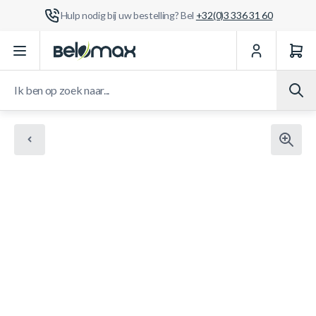
Hulp nodig bij uw bestelling? Bel
+32(0)3 336 31 60
Ga naar de inhoud
Ik ben op zoek naar...