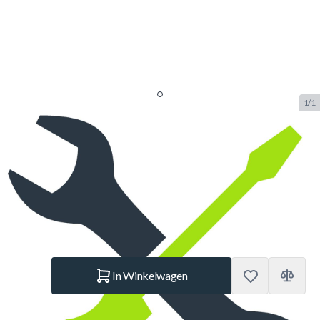
1/1
Montageservice Tafeltennistafel
op locatie
SKU:
BELO.MONT.TT.OP.LOC
Merk:
Belomax
€ 200.–
Op voorraad
Aantal
In Winkelwagen