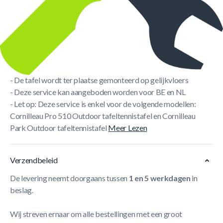
Korte Beschrijving
Ben je zelf niet echt een klusser of beschik je niet over de
juiste tools om jouw tafeltennistafel te monteren? Bestel
dan de montageservice samen met de aankoop van jouw
tafeltennistafel.
- De tafel wordt ter plaatse gemonteerd op gelijkvloers
- Deze service kan aangeboden worden voor BE en NL
- Let op: Deze service is enkel voor de volgende modellen:
Cornilleau Pro 510 Outdoor tafeltennistafel en Cornilleau
Park Outdoor tafeltennistafel
Meer Lezen
Verzendbeleid
De levering neemt doorgaans tussen
1 en 5 werkdagen
in
beslag.
Wij streven ernaar om alle bestellingen met een groot