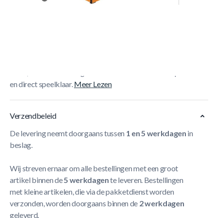
Korte Beschrijving
De
NORTH Assisi Mini Pooltafel Light Wood/Groen
51 x 31 x 10 cm
is een compacte minipooltafel met groen
laken, centrale balterugkeer en licht houtdecor. Compleet
en direct speelklaar.
Meer Lezen
Verzendbeleid
De levering neemt doorgaans tussen
1 en 5 werkdagen
in
beslag.
Wij streven ernaar om alle bestellingen met een groot
artikel binnen de
5 werkdagen
te leveren. Bestellingen
met kleine artikelen, die via de pakketdienst worden
verzonden, worden doorgaans binnen de
2 werkdagen
geleverd.