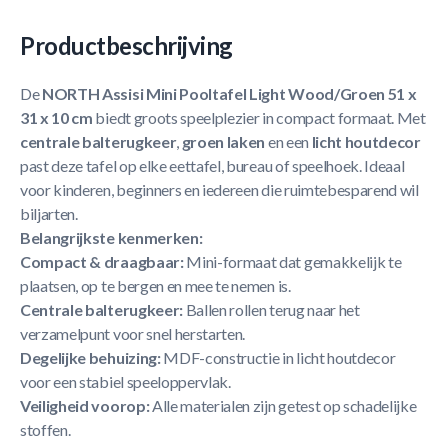
Productbeschrijving
De
NORTH Assisi Mini Pooltafel Light Wood/Groen 51 x
31 x 10 cm
biedt groots speelplezier in compact formaat. Met
centrale balterugkeer
,
groen laken
en een
licht houtdecor
past deze tafel op elke eettafel, bureau of speelhoek. Ideaal
voor kinderen, beginners en iedereen die ruimtebesparend wil
biljarten.
Belangrijkste kenmerken:
Compact & draagbaar:
Mini-formaat dat gemakkelijk te
plaatsen, op te bergen en mee te nemen is.
Centrale balterugkeer:
Ballen rollen terug naar het
verzamelpunt voor snel herstarten.
Degelijke behuizing:
MDF-constructie in licht houtdecor
voor een stabiel speeloppervlak.
Veiligheid voorop:
Alle materialen zijn getest op schadelijke
stoffen.