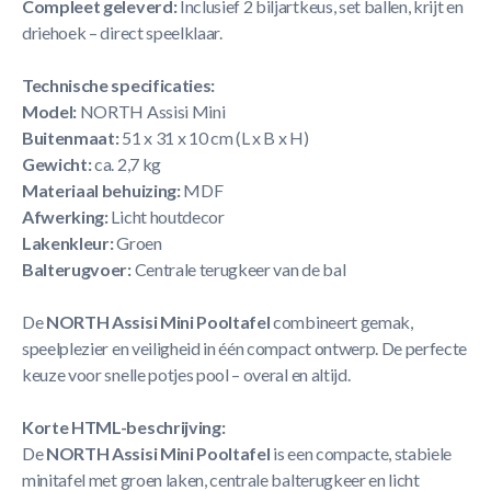
Compleet geleverd:
Inclusief 2 biljartkeus, set ballen, krijt en
driehoek – direct speelklaar.
Technische specificaties:
Model:
NORTH Assisi Mini
Buitenmaat:
51 x 31 x 10 cm (L x B x H)
Gewicht:
ca. 2,7 kg
Materiaal behuizing:
MDF
Afwerking:
Licht houtdecor
Lakenkleur:
Groen
Balterugvoer:
Centrale terugkeer van de bal
De
NORTH Assisi Mini Pooltafel
combineert gemak,
speelplezier en veiligheid in één compact ontwerp. De perfecte
keuze voor snelle potjes pool – overal en altijd.
Korte HTML-beschrijving:
De
NORTH Assisi Mini Pooltafel
is een compacte, stabiele
minitafel met groen laken, centrale balterugkeer en licht