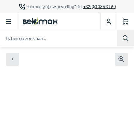
Hulp nodig bij uw bestelling? Bel
+32(0)3 336 31 60
Ga naar de inhoud
Ik ben op zoek naar...