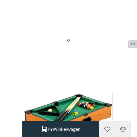
1/1
NORTH Assisi Mini Pooltafel
Light Wood/Groen 51 x 31 x 10
cm
SKU:
HT.20030108
Merk:
NORTH
€ 39,95
Op voorraad
Aantal
In Winkelwagen