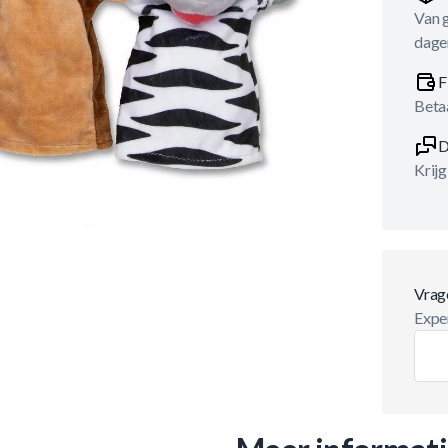
Van 
dage
F
Betaa
D
Krijg
Vrag
Exper