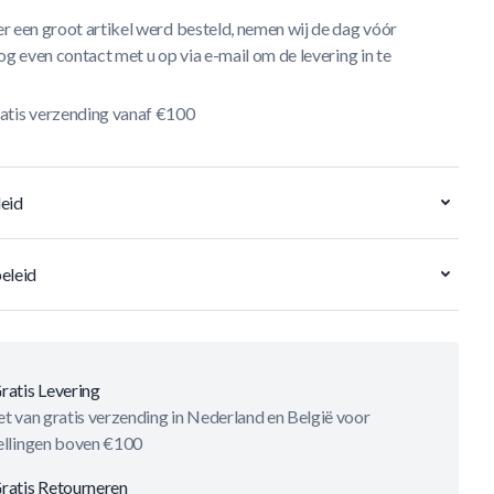
r een groot artikel werd besteld, nemen wij de dag vóór
og even contact met u op via e-mail om de levering in te
atis verzending vanaf €100
eid
eleid
ratis Levering
t van gratis verzending in Nederland en België voor
ellingen boven €100
ratis Retourneren