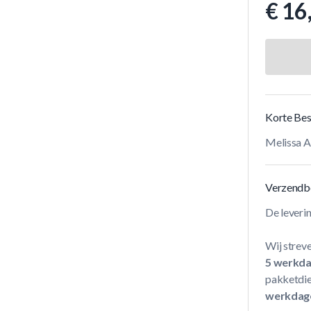
€ 16
Korte Bes
Melissa A
Verzendb
De leveri
Wij streve
5 werkd
pakketdie
werkdag