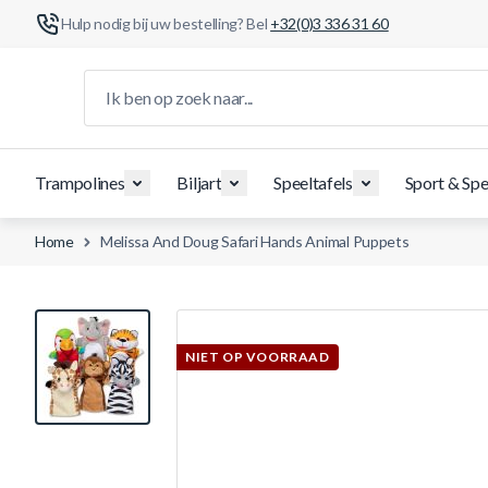
Hulp nodig bij uw bestelling? Bel
+32(0)3 336 31 60
Ga naar de inhoud
Ik ben op zoek naar...
Trampolines
Biljart
Speeltafels
Sport & Spe
Home
Melissa And Doug Safari Hands Animal Puppets
View larger image
NIET OP VOORRAAD