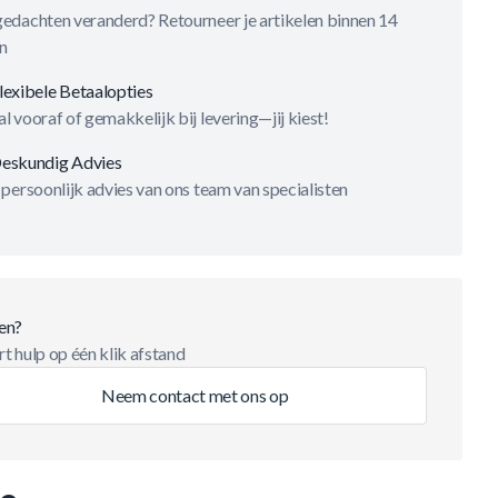
gedachten veranderd? Retourneer je artikelen binnen 14
n
lexibele Betaalopties
l vooraf of gemakkelijk bij levering—jij kiest!
eskundig Advies
 persoonlijk advies van ons team van specialisten
en?
t hulp op één klik afstand
Neem contact met ons op