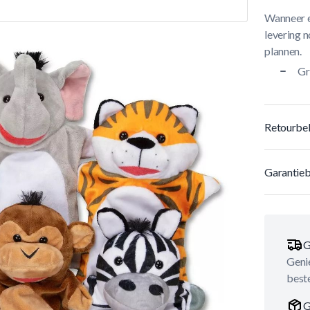
Wanneer e
levering n
plannen.
Gr
Retourbel
Garantieb
G
Genie
best
G