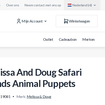
s
Over ons
Neem contact met ons op
Nederland (nl)
Mijn Account
Winkelwagen
Outlet
Cadeaubon
Merken
issa And Doug Safari
ds Animal Puppets
19081
Merk:
Melissa & Doug