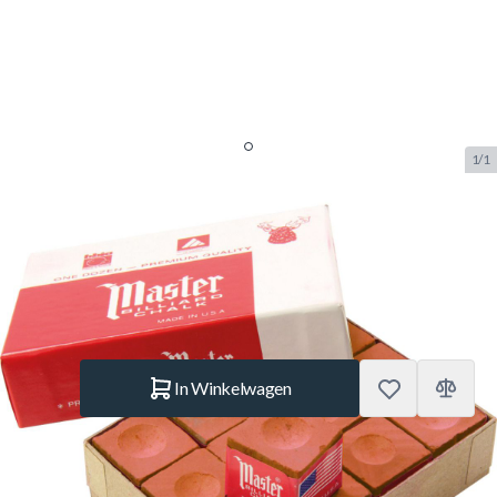
1/1
Master biljart krijt roest 12 stuks
SKU:
BUF.3003.090
Merk:
Master
€ 6,99
Op voorraad
Aantal
In Winkelwagen
Korte Beschrijving