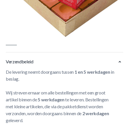
Krijt van Master wordt algemeen beschouwd als een van
de beste; een perfecte structuur die de pomerans strak en
gelijkmatig bedekt. Krijt komt in vele kleuren: de algemene
regel luidt dat donkere kleuren beter houden op harde tips
(pomerans) en lichte kleuren beter op zachte tips.
Meer
Lezen
Verzendbeleid
De levering neemt doorgaans tussen
1 en 5 werkdagen
in
beslag.
Wij streven ernaar om alle bestellingen met een groot
artikel binnen de
5 werkdagen
te leveren. Bestellingen
met kleine artikelen, die via de pakketdienst worden
verzonden, worden doorgaans binnen de
2 werkdagen
geleverd.