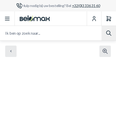
Hulp nodig bij uw bestelling? Bel
+32(0)3 336 31 60
Ga naar de inhoud
Ik ben op zoek naar...