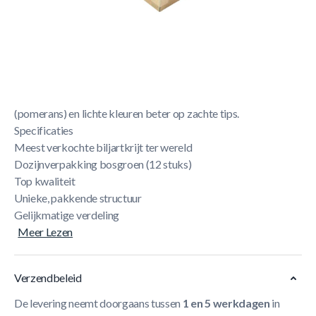
Korte Beschrijving
Krijt van Master wordt algemeen beschouwd als een van
de beste; een perfecte structuur die de pomerans strak en
gelijkmatig bedekt. Krijt komt in vele kleuren: de algemene
regel luidt dat donkere kleuren beter houden op harde tips
(pomerans) en lichte kleuren beter op zachte tips.
Specificaties
Meest verkochte biljartkrijt ter wereld
Dozijnverpakking bosgroen (12 stuks)
Top kwaliteit
Unieke, pakkende structuur
Gelijkmatige verdeling
Meer Lezen
Verzendbeleid
De levering neemt doorgaans tussen
1 en 5 werkdagen
in