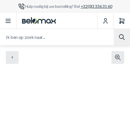
Hulp nodig bij uw bestelling? Bel
+32(0)3 336 31 60
Ga naar de inhoud
Ik ben op zoek naar...