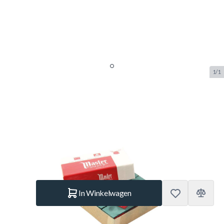
1/1
Master biljart krijt bosgroen 12
stuks
SKU:
BUF.3003.110
Merk:
Master
€ 6,99
Op voorraad
Aantal
In Winkelwagen