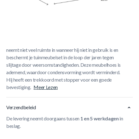
Korte Beschrijving
De tuinmeubelhoes van Madison beschermt jarenlang je
tuinmeubelset als het regent, sneeuwt of vriest! Deze hoes
is gemaakt van sterk uv-bestendig ripstop polyester en
beschermt tegen stof en verkleuring. De tuinmeubelhoes
neemt niet veel ruimte in wanneer hij niet in gebruik is en
beschermt je tuinmeubelset in de loop der jaren tegen
slijtage door weersomstandigheden. Deze meubelhoes is
ademend, waardoor condensvorming wordt verminderd.
Hij heeft een trekkoord met stopper voor een goede
bevestiging.
Meer Lezen
Verzendbeleid
De levering neemt doorgaans tussen
1 en 5 werkdagen
in
beslag.