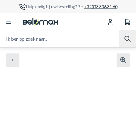
Hulp nodig bij uw bestelling? Bel
+32(0)3 336 31 60
Ga naar de inhoud
Ik ben op zoek naar...