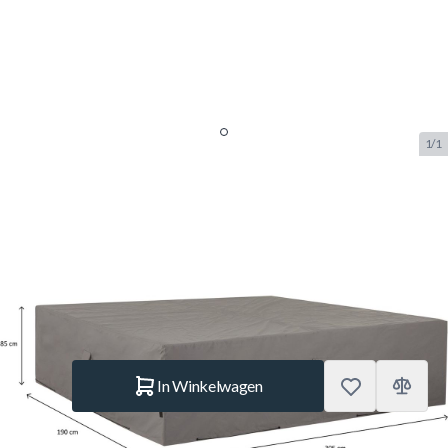
1/1
Madison Tuinmeubelhoes
305x190x85 cm grijs
SKU:
MADISON.COF4P025
Merk:
Madison
€ 89,95
Op voorraad
Aantal
In Winkelwagen