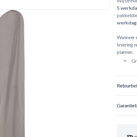
Wij streve
5 werkd
pakketdie
werkdag
Wanneer e
levering n
plannen.
Gr
Retourbel
Garantieb