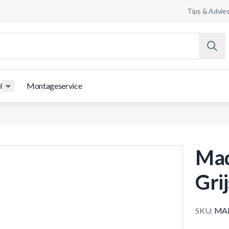
Tips & Advie
l
Montageservice
Mad
Gri
SKU:
MA