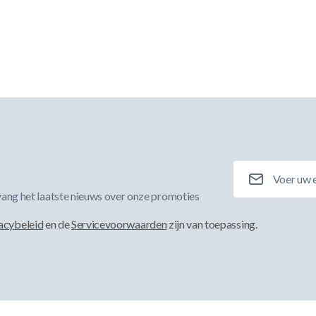
E-mailadres
ang het laatste nieuws over onze promoties
acybeleid
en de
Servicevoorwaarden
zijn van toepassing.