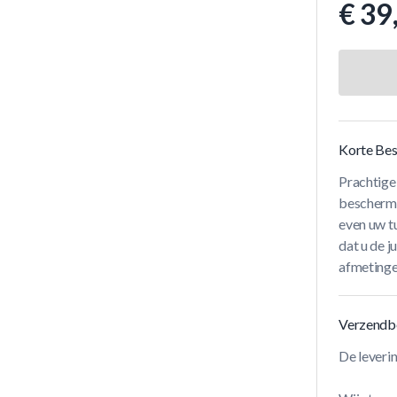
€ 39
Korte Bes
Prachtige
beschermh
even uw t
dat u de j
afmetinge
Verzendb
De leveri