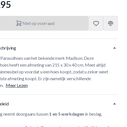
,95
Niet op voorraad
chrijving
 Parasolhoes van het bekende merk Madison. Deze
oes heeft een afmeting van 215 x 30 x 40 cm. Meet altijd
uinmeubel op voordat u een hoes koopt, zodat u zeker weet
uiste afmeting koopt. Er zijn namelijk verschillende
n.
Meer Lezen
eleid
ng neemt doorgaans tussen
1 en 5 werkdagen
in beslag.