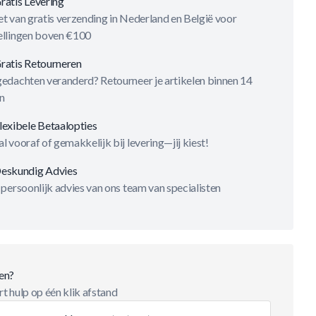
ratis Levering
t van gratis verzending in Nederland en België voor
ellingen boven €100
ratis Retourneren
gedachten veranderd? Retourneer je artikelen binnen 14
n
lexibele Betaalopties
l vooraf of gemakkelijk bij levering—jij kiest!
eskundig Advies
 persoonlijk advies van ons team van specialisten
en?
t hulp op één klik afstand