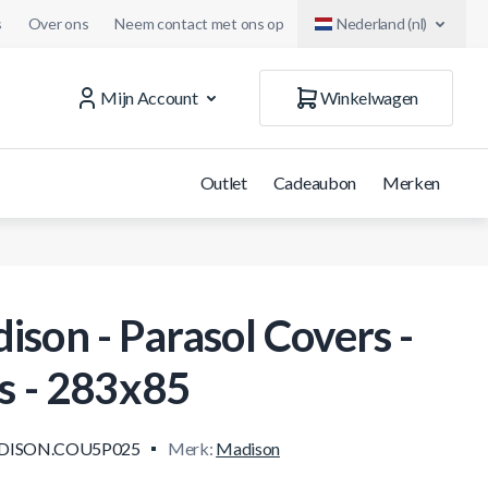
s
Over ons
Neem contact met ons op
Nederland (nl)
Mijn Account
Winkelwagen
Outlet
Cadeaubon
Merken
ison - Parasol Covers -
js - 283x85
DISON.COU5P025
Merk:
Madison