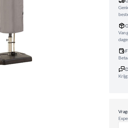
G
Genie
best
G
Van 
dage
F
Betaa
D
Krijg
Vrag
Exper