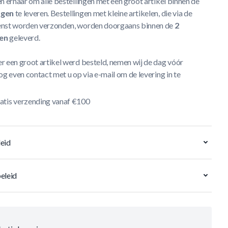
n ernaar om alle bestellingen met een groot artikel binnen de
agen
te leveren. Bestellingen met kleine artikelen, die via de
nst worden verzonden, worden doorgaans binnen de
2
en
geleverd.
r een groot artikel werd besteld, nemen wij de dag vóór
og even contact met u op via e-mail om de levering in te
atis verzending vanaf €100
eid
eleid