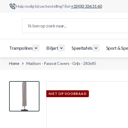
Hulp nodig bij uw bestelling? Bel
+32(0)3 336 31 60
Ga naar de inhoud
Ik ben op zoek naar...
Trampolines
Biljart
Speeltafels
Sport & Spe
Home
Madison - Parasol Covers - Grijs - 283x85
View larger image
NIET OP VOORRAAD