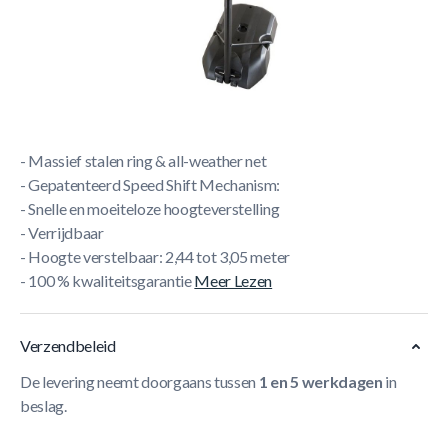
Korte Beschrijving
- Slam-it ringsysteem: krachtige slamdunks
- Netto gewicht: 41 Kilo
- Transparant backboard!
- Voor binnen en buiten gebruik
- Massief stalen ring & all-weather net
- Gepatenteerd Speed Shift Mechanism:
- Snelle en moeiteloze hoogteverstelling
- Verrijdbaar
- Hoogte verstelbaar: 2,44 tot 3,05 meter
- 100 % kwaliteitsgarantie
Meer Lezen
Verzendbeleid
De levering neemt doorgaans tussen
1 en 5 werkdagen
in
beslag.