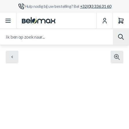
Hulp nodig bij uw bestelling? Bel
+32(0)3 336 31 60
Ga naar de inhoud
Ik ben op zoek naar...