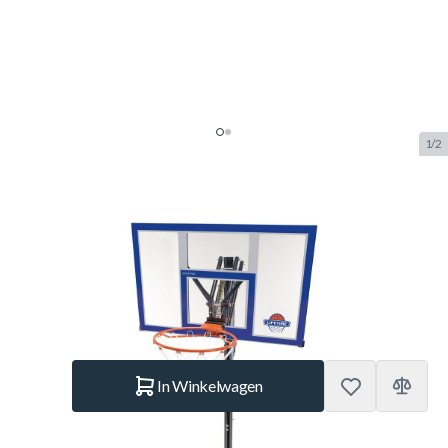
1/2
Lifetime Power Dunk
Basketbalpaal
SKU:
LT.90000
Merk:
Lifetime
€ 399.–
Op voorraad
Aantal
In Winkelwagen