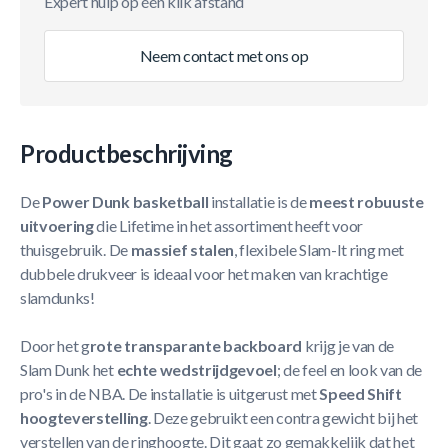
Expert hulp op één klik afstand
Neem contact met ons op
Productbeschrijving
De
Power Dunk basketball
installatie is de
meest robuuste
uitvoering
die Lifetime in het assortiment heeft voor
thuisgebruik. De
massief stalen
, flexibele Slam-It ring met
dubbele drukveer is ideaal voor het maken van krachtige
slamdunks!
Door het g
rote transparante backboard
krijg je van de
Slam Dunk het
echte wedstrijdgevoel
; de feel en look van de
pro's in de NBA. De installatie is uitgerust met
Speed Shift
hoogteverstelling
. Deze gebruikt een contra gewicht bij het
verstellen van de ringhoogte. Dit gaat zo gemakkelijk dat het