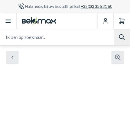
Hulp nodig bij uw bestelling? Bel
+32(0)3 336 31 60
Ga naar de inhoud
Ik ben op zoek naar...