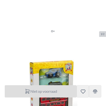
1/2
Le Toy Van Little London Vehicle
Set
SKU:
LTV.TV462
Merk:
Le Toy Van
€ 14,95
Niet op voorraad