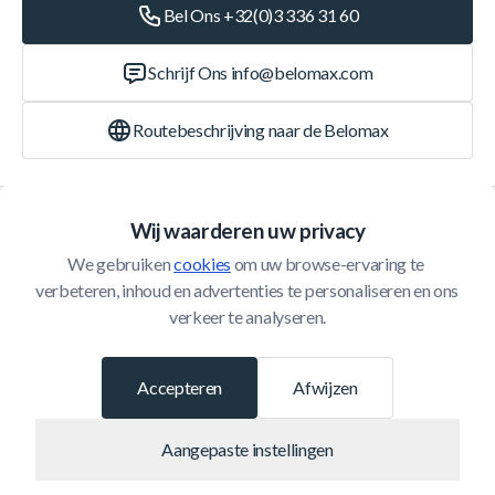
Bel Ons +32(0)3 336 31 60
Schrijf Ons
info@belomax.com
Routebeschrijving naar de Belomax
Categorieën
Wij waarderen uw privacy
We gebruiken 
cookies
 om uw browse-ervaring te 
Klantenservice
verbeteren, inhoud en advertenties te personaliseren en ons 
verkeer te analyseren.
© 2026 Belomax
Ontwikkeld door
Accepteren
Afwijzen
Aangepaste instellingen