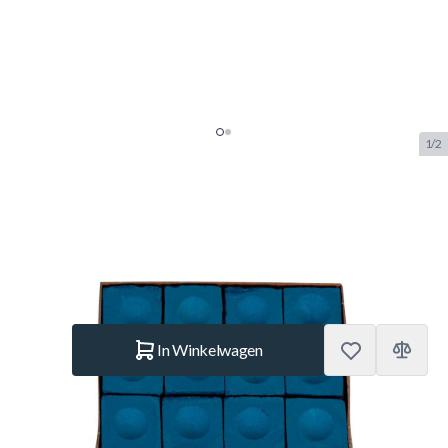
1/2
Krijt Master dozijn blauw
SKU:
BUF.3003.010
Merk:
Master
€ 6,50
Op voorraad
Aantal
In Winkelwagen
Korte Beschrijving