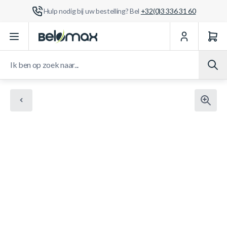
Hulp nodig bij uw bestelling? Bel
+32(0)3 336 31 60
Ga naar de inhoud
Ik ben op zoek naar...