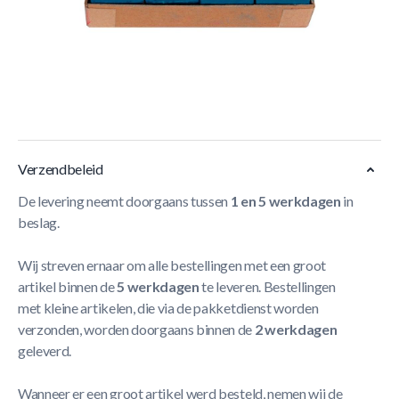
- Meest verkochte krijt ter wereld
- Dozijnverpakking blauw
- Top kwaliteit
- Unieke, pakkende structuur
- Gelijkmatige verdeling
Meer Lezen
Verzendbeleid
De levering neemt doorgaans tussen
1 en 5 werkdagen
in
beslag.
Wij streven ernaar om alle bestellingen met een groot
artikel binnen de
5 werkdagen
te leveren. Bestellingen
met kleine artikelen, die via de pakketdienst worden
verzonden, worden doorgaans binnen de
2 werkdagen
geleverd.
Wanneer er een groot artikel werd besteld, nemen wij de