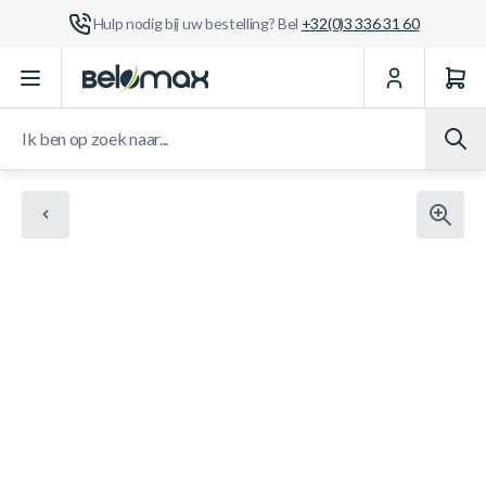
Hulp nodig bij uw bestelling? Bel
+32(0)3 336 31 60
Ga naar de inhoud
Ik ben op zoek naar...