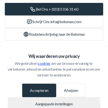
Bel Ons +32(0)3 336 31 60
Schrijf Ons
info@belomax.com
Routebeschrijving naar de Belomax
Categorieën
Wij waarderen uw privacy
We gebruiken 
cookies
 om uw browse-ervaring te 
Klantenservice
verbeteren, inhoud en advertenties te personaliseren en ons 
verkeer te analyseren.
© 2026 Belomax
Ontwikkeld door
Accepteren
Afwijzen
Aangepaste instellingen