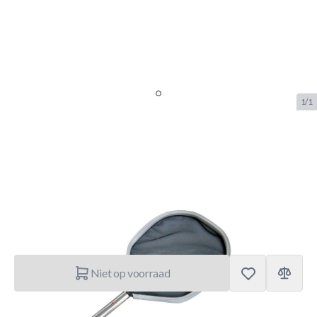
1/1
Kokido Bladskimmer Premium
Heavy Duty
SKU:
KID.15901105
Merk:
Kokido
€ 17,95
Niet op voorraad