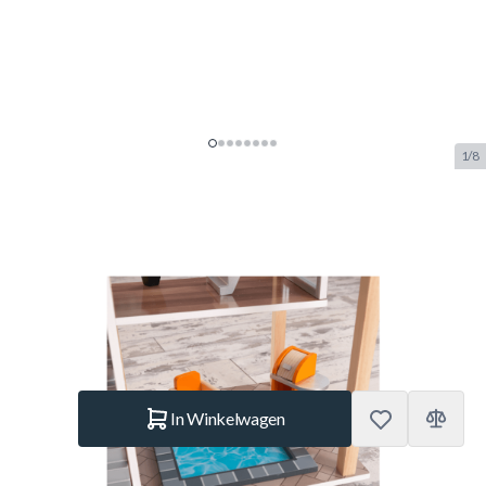
1/8
Kidkraft Poppenhuis Modern
Design
SKU:
KK65822
Merk:
KidKraft
€ 89.–
Op voorraad
Aantal
In Winkelwagen