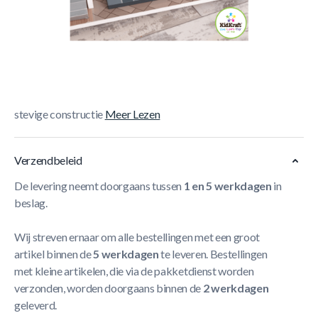
Korte Beschrijving
- Inclusief 20 prachtige meubelstukken - Gewicht: 8 kg -
360° speelplezier van alle kanten - Zeer mooie afwerking -
Verpakt met gedetailleerde montage-instructies -
Geschikt voor kleine poppen tot 12,5 cm - Slimme en
stevige constructie
Meer Lezen
Verzendbeleid
De levering neemt doorgaans tussen
1 en 5 werkdagen
in
beslag.
Wij streven ernaar om alle bestellingen met een groot
artikel binnen de
5 werkdagen
te leveren. Bestellingen
met kleine artikelen, die via de pakketdienst worden
verzonden, worden doorgaans binnen de
2 werkdagen
geleverd.