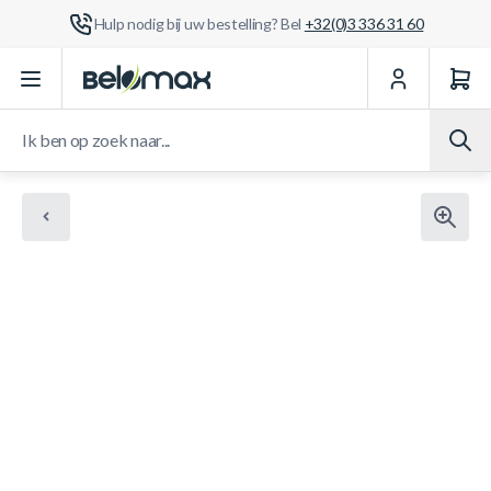
Hulp nodig bij uw bestelling? Bel
+32(0)3 336 31 60
Ga naar de inhoud
Ik ben op zoek naar...