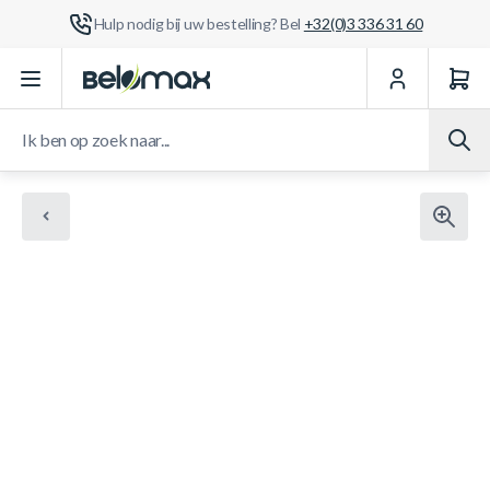
Hulp nodig bij uw bestelling? Bel
+32(0)3 336 31 60
Ga naar de inhoud
Ik ben op zoek naar...