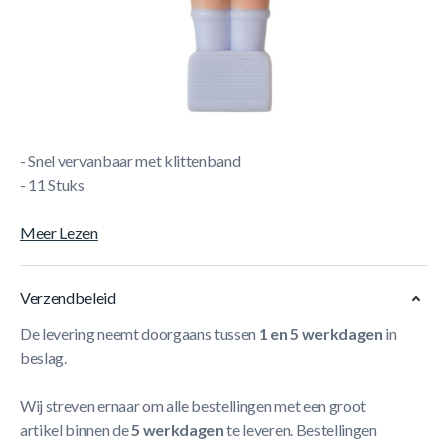
Korte Beschrijving
Wil jij de voetbaltafelwereld meer realistisch laten
worden? Dan zijn hier de nieuwe Kicker Shirts Voetbalpop
Neutraal Groen!
- Katoen
- 10 % Elastisch
- Snel vervanbaar met klittenband
- 11 Stuks
Meer Lezen
Verzendbeleid
De levering neemt doorgaans tussen
1 en 5 werkdagen
in
beslag.
Wij streven ernaar om alle bestellingen met een groot
artikel binnen de
5 werkdagen
te leveren. Bestellingen