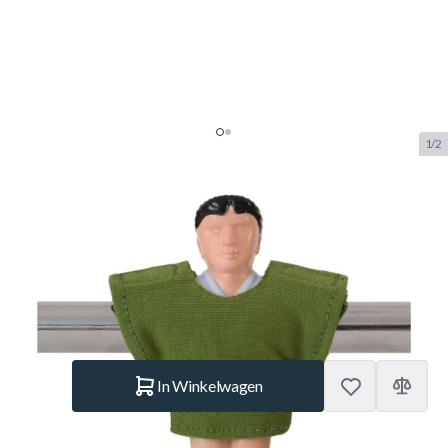
1/2
Kicker Shirts Voetbalpop
Neutraal Groen
SKU:
KIT.30729
Merk:
Kicker-Trikot
€ 19,95
Op voorraad
Aantal
In Winkelwagen