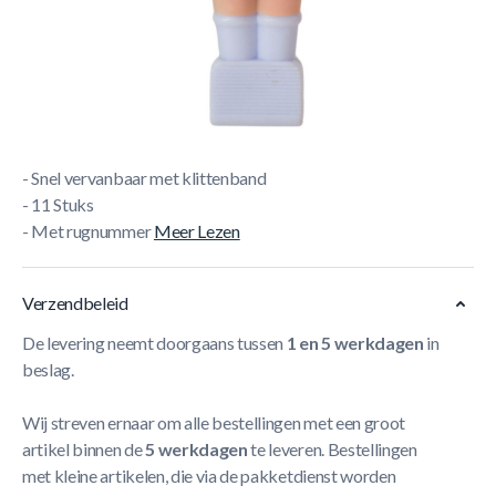
Korte Beschrijving
Wil jij de voetbaltafelwereld meer realistisch laten
worden? Dan zijn hier de nieuwe Kicker Shirts Voetbalpop
Denemarken!
- Katoen
- 10 % Elastisch
- Snel vervanbaar met klittenband
- 11 Stuks
- Met rugnummer
Meer Lezen
Verzendbeleid
De levering neemt doorgaans tussen
1 en 5 werkdagen
in
beslag.
Wij streven ernaar om alle bestellingen met een groot
artikel binnen de
5 werkdagen
te leveren. Bestellingen
met kleine artikelen, die via de pakketdienst worden