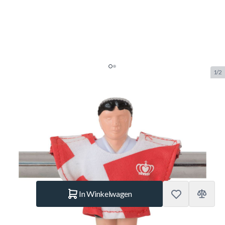
1/2
Kicker Shirts Voetbalpop
Denemarken
SKU:
KIT.30732
Merk:
Kicker-Trikot
€ 19,95
Op voorraad
Aantal
In Winkelwagen