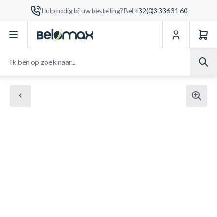
Hulp nodig bij uw bestelling? Bel
+32(0)3 336 31 60
Ga naar de inhoud
Ik ben op zoek naar...