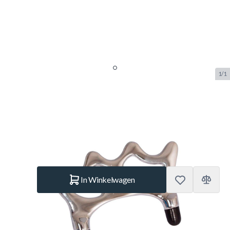
1/1
Keusteun Brug chroom noppen
SKU:
BUF.4111.100
Merk:
Buffalo
€ 8,50
Op voorraad
Aantal
In Winkelwagen
Korte Beschrijving