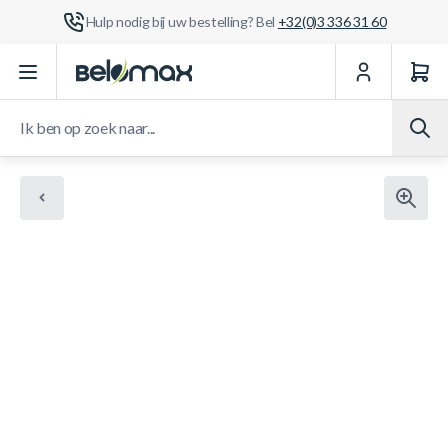
Hulp nodig bij uw bestelling? Bel
+32(0)3 336 31 60
Ga naar de inhoud
Ik ben op zoek naar...