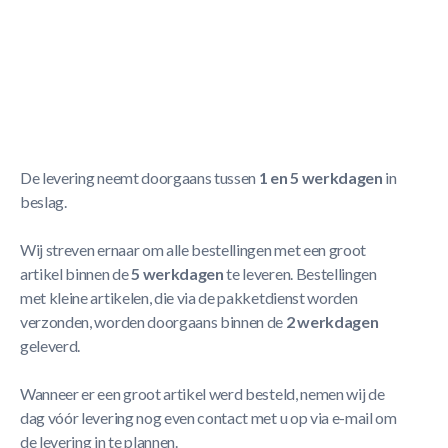
- Veilig en ruimtebesparend
- Onopvallend wegbergen
- Tot maximaal 4 keuen
Meer Lezen
Verzendbeleid
De levering neemt doorgaans tussen
1 en 5 werkdagen
in
beslag.
Wij streven ernaar om alle bestellingen met een groot
artikel binnen de
5 werkdagen
te leveren. Bestellingen
met kleine artikelen, die via de pakketdienst worden
verzonden, worden doorgaans binnen de
2 werkdagen
geleverd.
Wanneer er een groot artikel werd besteld, nemen wij de
dag vóór levering nog even contact met u op via e-mail om
de levering in te plannen.