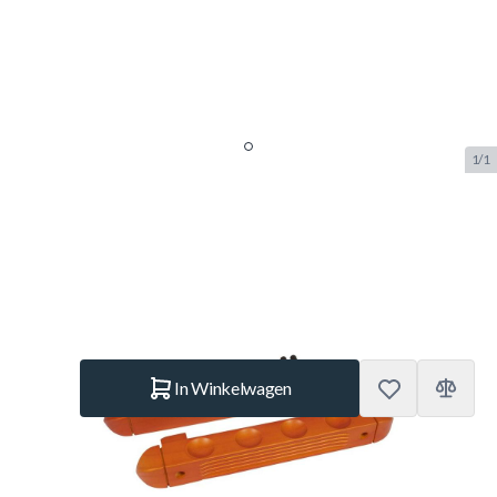
1/1
Keurek voor 4 keuen - Mahonie
SKU:
BUF.3204.002
Merk:
Buffalo
€ 13,95
Op voorraad
Aantal
In Winkelwagen
Korte Beschrijving