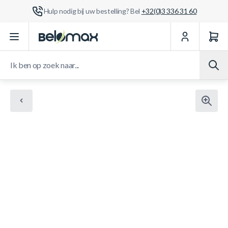
Hulp nodig bij uw bestelling? Bel
+32(0)3 336 31 60
Ga naar de inhoud
Ik ben op zoek naar...