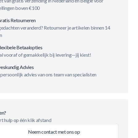
t van gratis verzending in Nederland en België voor
ellingen boven €100
ratis Retourneren
gedachten veranderd? Retourneer je artikelen binnen 14
n
lexibele Betaalopties
l vooraf of gemakkelijk bij levering—jij kiest!
eskundig Advies
 persoonlijk advies van ons team van specialisten
en?
t hulp op één klik afstand
Neem contact met ons op