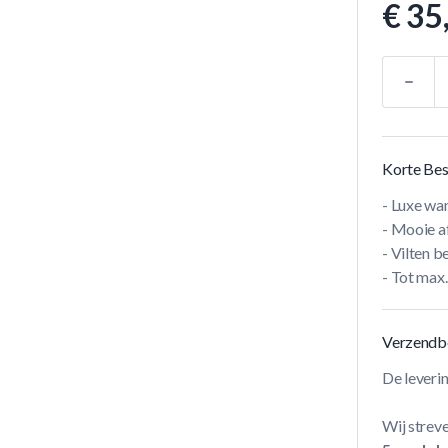
€ 35
Aantal
Korte Bes
- Luxe w
- Mooie a
- Vilten 
- Tot max
Verzendb
De leveri
Wij streve