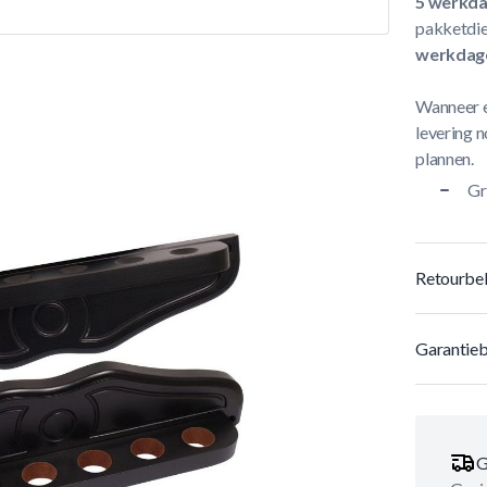
5 werkd
pakketdie
werkdag
Wanneer e
levering n
plannen.
Gr
Retourbel
Garantieb
G