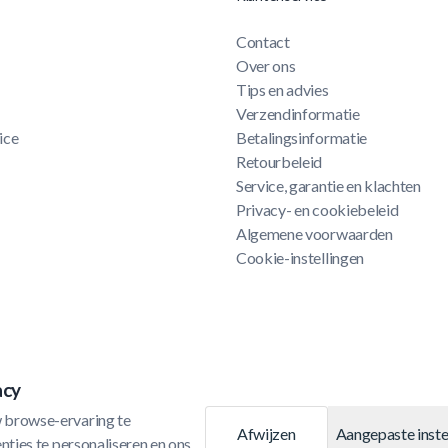
Contact
Over ons
Tips en advies
Verzendinformatie
ice
Betalingsinformatie
Retourbeleid
Service, garantie en klachten
Privacy- en cookiebeleid
Algemene voorwaarden
Cookie-instellingen
acy
 browse-ervaring te 
Afwijzen
Aangepaste inste
ties te personaliseren en ons 