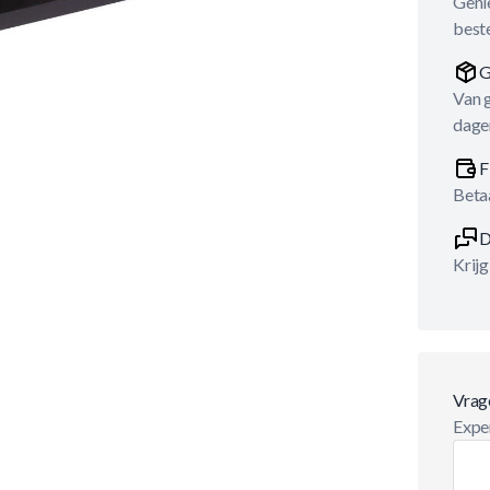
Genie
best
G
Van 
dage
F
Betaa
D
Krijg
Vrag
Exper