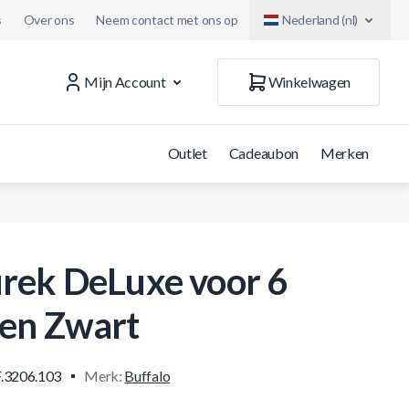
s
Over ons
Neem contact met ons op
Nederland (nl)
Mijn Account
Winkelwagen
Outlet
Cadeaubon
Merken
rek DeLuxe voor 6
en Zwart
.3206.103
Merk:
Buffalo