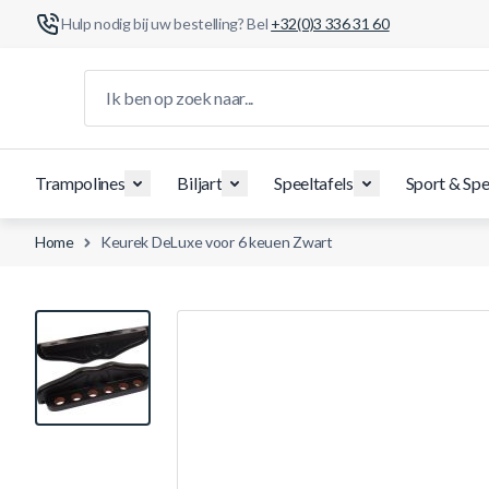
Hulp nodig bij uw bestelling? Bel
+32(0)3 336 31 60
Ga naar de inhoud
Ik ben op zoek naar...
Trampolines
Biljart
Speeltafels
Sport & Spe
Home
Keurek DeLuxe voor 6 keuen Zwart
View larger image