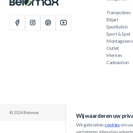
Trampolines
Biljart
Speeltafels
Sport & Spel
Montageserv
Outlet
Merken
Cadeaubon
© 2026 Belomax
Wij waarderen uw priv
We gebruiken 
cookies
 om uw
verbeteren, inhoud en adverten