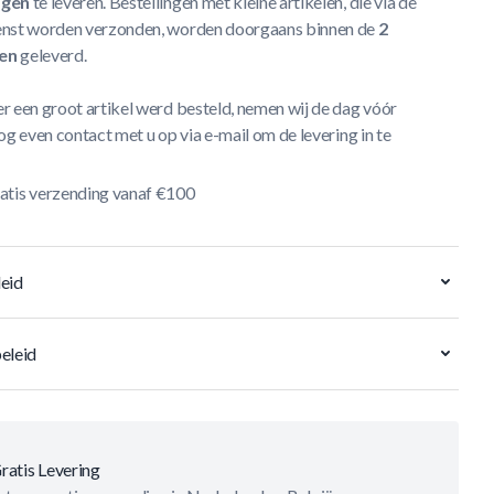
agen
te leveren. Bestellingen met kleine artikelen, die via de
nst worden verzonden, worden doorgaans binnen de
2
en
geleverd.
r een groot artikel werd besteld, nemen wij de dag vóór
og even contact met u op via e-mail om de levering in te
atis verzending vanaf €100
eid
eleid
ratis Levering