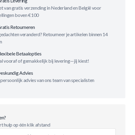
ratis Levering
t van gratis verzending in Nederland en België voor
ellingen boven €100
ratis Retourneren
gedachten veranderd? Retourneer je artikelen binnen 14
n
lexibele Betaalopties
l vooraf of gemakkelijk bij levering—jij kiest!
eskundig Advies
 persoonlijk advies van ons team van specialisten
en?
t hulp op één klik afstand