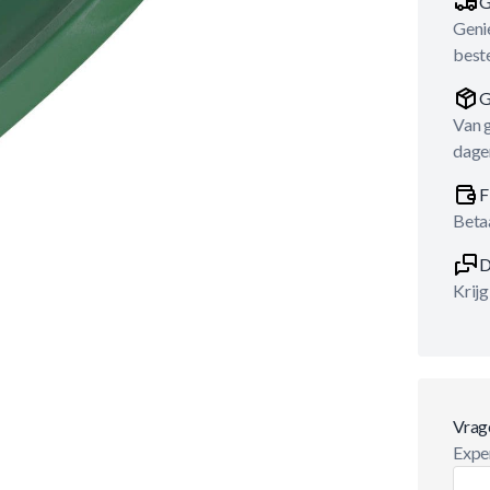
G
Genie
best
G
Van 
dage
F
Betaa
D
Krijg
Vrag
Exper