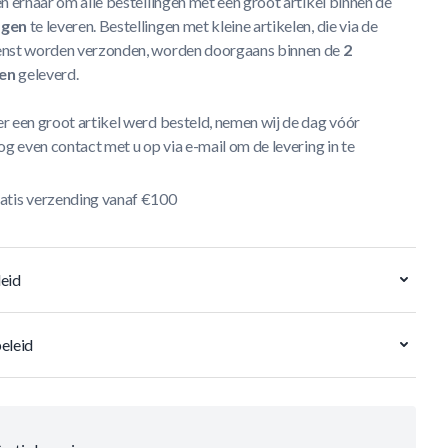
n ernaar om alle bestellingen met een groot artikel binnen de
agen
te leveren. Bestellingen met kleine artikelen, die via de
nst worden verzonden, worden doorgaans binnen de
2
en
geleverd.
r een groot artikel werd besteld, nemen wij de dag vóór
og even contact met u op via e-mail om de levering in te
atis verzending vanaf €100
eid
eleid