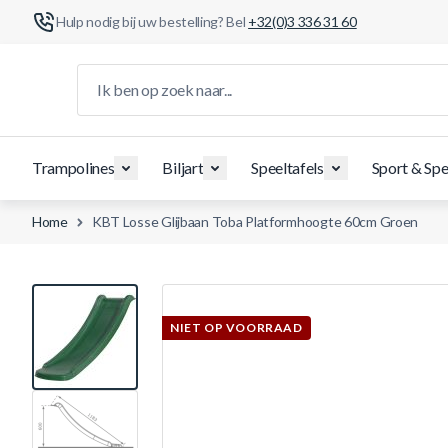
Hulp nodig bij uw bestelling? Bel
+32(0)3 336 31 60
Ga naar de inhoud
Ik ben op zoek naar...
Trampolines
Biljart
Speeltafels
Sport & Spe
Home
KBT Losse Glijbaan Toba Platformhoogte 60cm Groen
View larger image
NIET OP VOORRAAD
View larger image