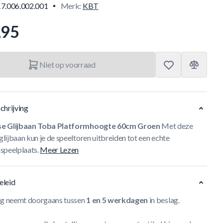
17.006.002.001
Merk:
KBT
,95
Niet op voorraad
chrijving
e Glijbaan Toba Platformhoogte 60cm Groen
Met deze
ijbaan kun je de speeltoren uitbreiden tot een echte
speelplaats.
Meer Lezen
eleid
ng neemt doorgaans tussen
1 en 5 werkdagen
in beslag.