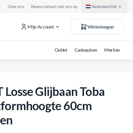
s
Over ons
Neem contact met ons op
Nederland (nl)
Mijn Account
Winkelwagen
Outlet
Cadeaubon
Merken
 Losse Glijbaan Toba
tformhoogte 60cm
en