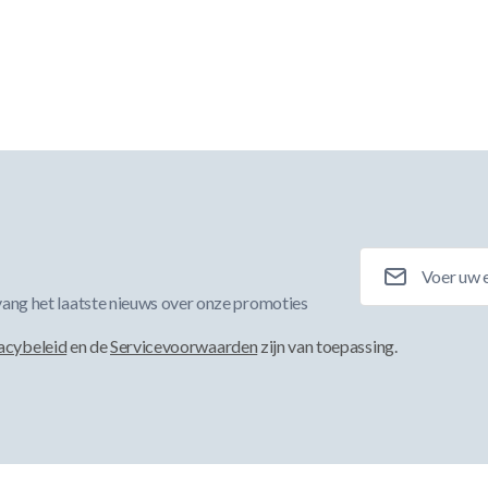
E-mailadres
ang het laatste nieuws over onze promoties
acybeleid
en de
Servicevoorwaarden
zijn van toepassing.