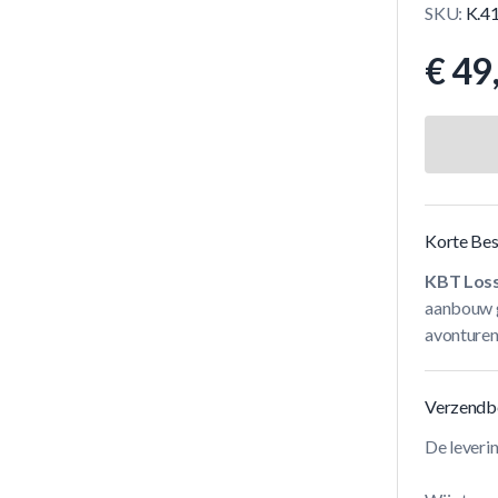
SKU:
K.4
€ 49
Korte Bes
KBT Loss
aanbouw gl
avonturen
Verzendb
De leveri