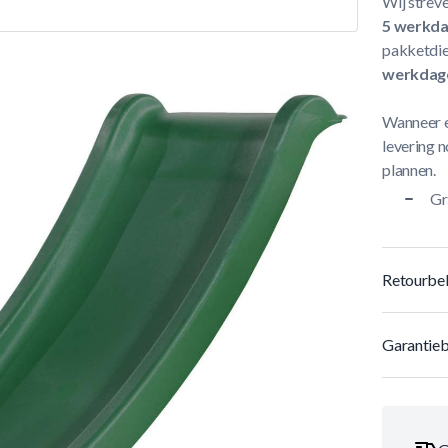
Wij streve
5 werkd
pakketdie
werkdag
Wanneer e
levering n
plannen.
Gr
Retourbel
Garantieb