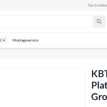
Tips & Advie
l
Montageservice
KBT
Pla
Gro