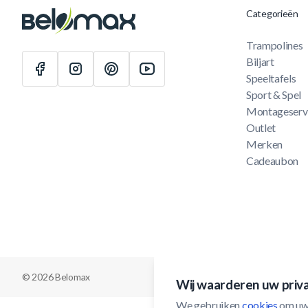
Categorieën
Trampolines
Biljart
Speeltafels
Sport & Spel
Montageserv
Outlet
Merken
Cadeaubon
© 2026 Belomax
Wij waarderen uw priv
We gebruiken 
cookies
 om uw