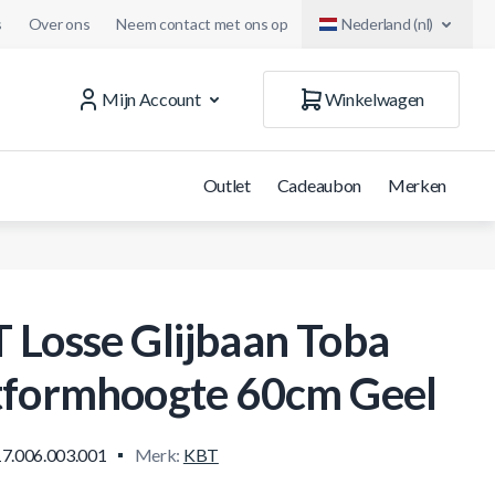
s
Over ons
Neem contact met ons op
Nederland (nl)
Mijn Account
Winkelwagen
Outlet
Cadeaubon
Merken
 Losse Glijbaan Toba
tformhoogte 60cm Geel
17.006.003.001
Merk:
KBT