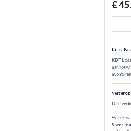
€ 45
Aantal
Korte Bes
KBT Loss
aanbouw gl
avonturen
Verzendb
De leveri
Wij streve
5 werkd