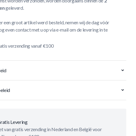
nst worden verzonden, worden doorgaans binnen de
2
en
geleverd.
r een groot artikel werd besteld, nemen wij de dag vóór
og even contact met u op via e-mail om de levering in te
atis verzending vanaf €100
eid
eleid
ratis Levering
t van gratis verzending in Nederland en België voor