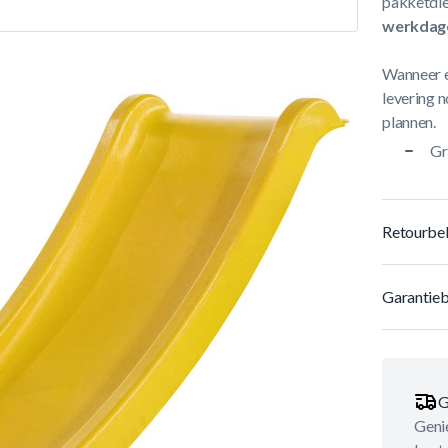
pakketdie
werkdag
Wanneer e
levering n
plannen.
Gr
Retourbel
Garantieb
G
Genie