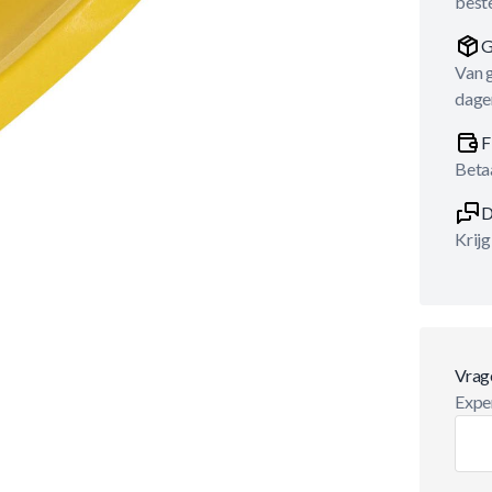
best
G
Van 
dage
F
Betaa
D
Krijg
Vrag
Exper