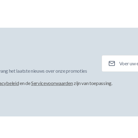
E-mailadres
ang het laatste nieuws over onze promoties
acybeleid
en de
Servicevoorwaarden
zijn van toepassing.