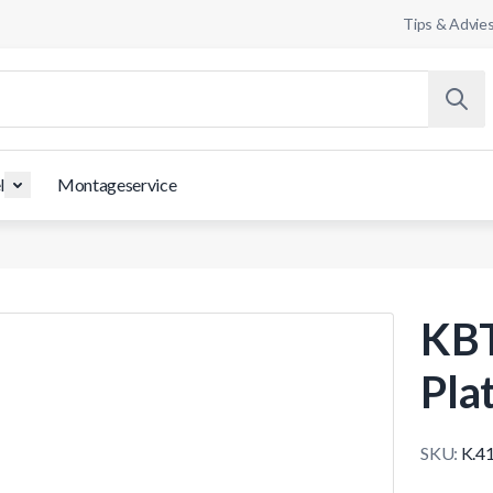
Tips & Advie
l
Montageservice
KBT
Pla
SKU:
K.4