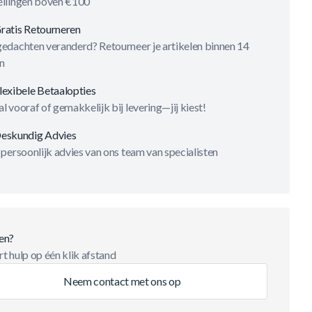
ellingen boven €100
ratis Retourneren
gedachten veranderd? Retourneer je artikelen binnen 14
n
lexibele Betaalopties
l vooraf of gemakkelijk bij levering—jij kiest!
eskundig Advies
 persoonlijk advies van ons team van specialisten
en?
t hulp op één klik afstand
Neem contact met ons op