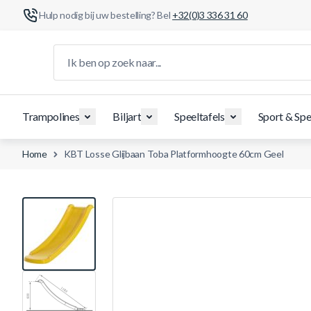
Hulp nodig bij uw bestelling? Bel
+32(0)3 336 31 60
Ga naar de inhoud
Ik ben op zoek naar...
Trampolines
Biljart
Speeltafels
Sport & Spe
Home
KBT Losse Glijbaan Toba Platformhoogte 60cm Geel
View larger image
View larger image