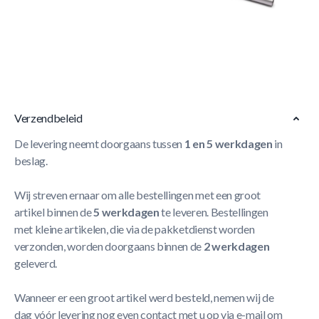
Intex Onderhoudset Telescopische aluminium steel tot 239
cm Bodemzuiger (aan te sluiten op tuinslang) Skimmernet
Geschikt voor zwembaden Ø 488 cm en minder
Meer
Lezen
Verzendbeleid
De levering neemt doorgaans tussen
1 en 5 werkdagen
in
beslag.
Wij streven ernaar om alle bestellingen met een groot
artikel binnen de
5 werkdagen
te leveren. Bestellingen
met kleine artikelen, die via de pakketdienst worden
verzonden, worden doorgaans binnen de
2 werkdagen
geleverd.
Wanneer er een groot artikel werd besteld, nemen wij de
dag vóór levering nog even contact met u op via e-mail om