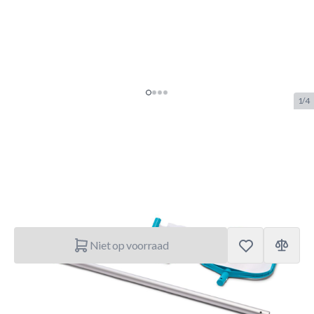
1/4
Intex Zwembad Onderhoudsset
SKU:
INTEX.28002
Merk:
Intex
€ 21,95
Niet op voorraad
Korte Beschrijving