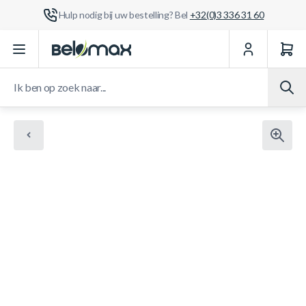
Hulp nodig bij uw bestelling? Bel
+32(0)3 336 31 60
Ga naar de inhoud
Ik ben op zoek naar...