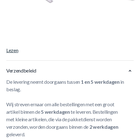
Korte Beschrijving
Uitschuifbare aluminium steel, stofzuiger voor aan de
pomp, skimmernet om oppervlakte vuil te verwijderen,
wandborstel, twee verschillende zuigmonden voorde
stofzuiger, aansluit bevestiging voor aan de pomp.
Meer
Lezen
Verzendbeleid
De levering neemt doorgaans tussen
1 en 5 werkdagen
in
beslag.
Wij streven ernaar om alle bestellingen met een groot
artikel binnen de
5 werkdagen
te leveren. Bestellingen
met kleine artikelen, die via de pakketdienst worden
verzonden, worden doorgaans binnen de
2 werkdagen
geleverd.