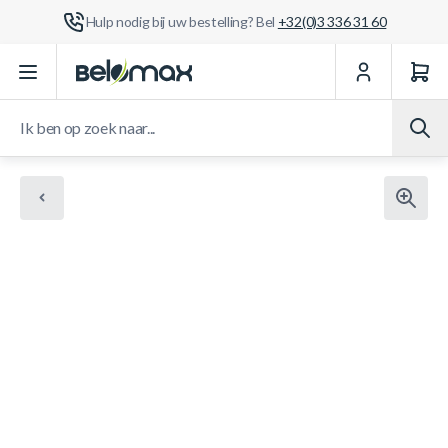
Hulp nodig bij uw bestelling? Bel
+32(0)3 336 31 60
Ga naar de inhoud
Ik ben op zoek naar...