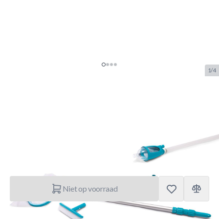
1/4
Intex Zwembad Deluxe
Onderhoudsset
SKU:
INTEX.28003
Merk:
Intex
€ 36,25
Niet op voorraad