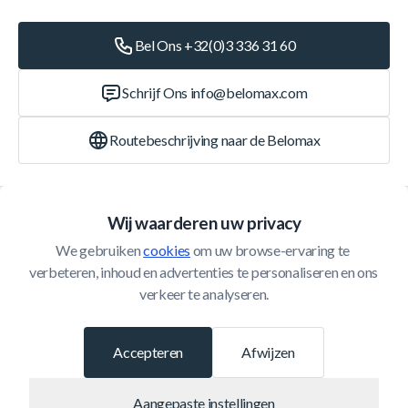
Bel Ons +32(0)3 336 31 60
Schrijf Ons
info@belomax.com
Routebeschrijving naar de Belomax
Categorieën
Wij waarderen uw privacy
We gebruiken 
cookies
 om uw browse-ervaring te 
Klantenservice
verbeteren, inhoud en advertenties te personaliseren en ons 
verkeer te analyseren.
© 2026 Belomax
Ontwikkeld door
Accepteren
Afwijzen
Aangepaste instellingen