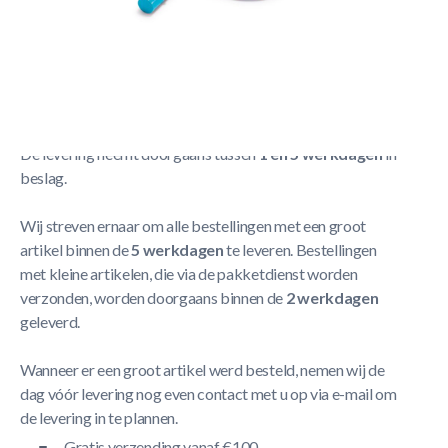
Skimmer Net Voor telescopische steel (ref. 29054)
Meer
Lezen
Verzendbeleid
De levering neemt doorgaans tussen
1 en 5 werkdagen
in
beslag.
Wij streven ernaar om alle bestellingen met een groot
artikel binnen de
5 werkdagen
te leveren. Bestellingen
met kleine artikelen, die via de pakketdienst worden
verzonden, worden doorgaans binnen de
2 werkdagen
geleverd.
Wanneer er een groot artikel werd besteld, nemen wij de
dag vóór levering nog even contact met u op via e-mail om
de levering in te plannen.
Gratis verzending vanaf €100