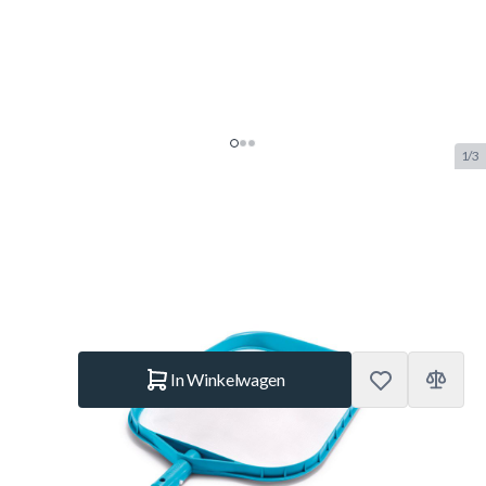
1/3
Intex Skimmer Schepnet
SKU:
INTEX.29050
Merk:
Intex
€ 3,95
Op voorraad
Aantal
In Winkelwagen
Korte Beschrijving