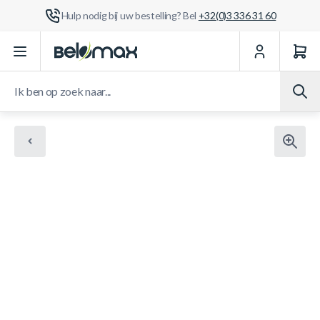
Hulp nodig bij uw bestelling? Bel
+32(0)3 336 31 60
Ga naar de inhoud
Ik ben op zoek naar...