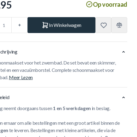
,95
Op voorraad
In Winkelwagen
chrijving
oonmaakset voor het zwembad. De set bevat een skimmer,
el en een vacuümborstel. Complete schoonmaakset voor
bad.
Meer Lezen
eleid
ng neemt doorgaans tussen
1 en 5 werkdagen
in beslag.
n ernaar om alle bestellingen met een groot artikel binnen de
agen
te leveren. Bestellingen met kleine artikelen, die via de