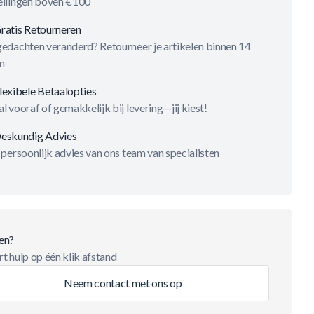
ellingen boven €100
ratis Retourneren
gedachten veranderd? Retourneer je artikelen binnen 14
n
lexibele Betaalopties
l vooraf of gemakkelijk bij levering—jij kiest!
eskundig Advies
 persoonlijk advies van ons team van specialisten
en?
t hulp op één klik afstand
Neem contact met ons op