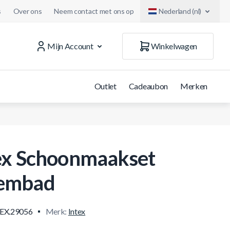
s
Over ons
Neem contact met ons op
Nederland (nl)
Mijn Account
Winkelwagen
Outlet
Cadeaubon
Merken
ex Schoonmaakset
embad
EX.29056
Merk:
Intex