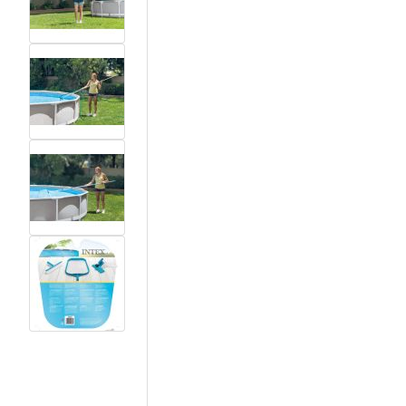
View larger image
View larger image
View larger image