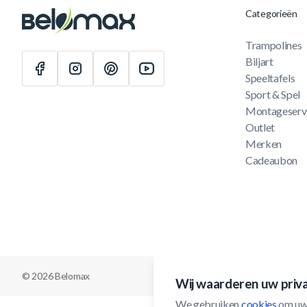
Categorieën
Trampolines
Biljart
Speeltafels
Sport & Spel
Montageserv
Outlet
Merken
Cadeaubon
© 2026 Belomax
Wij waarderen uw priv
We gebruiken 
cookies
 om uw