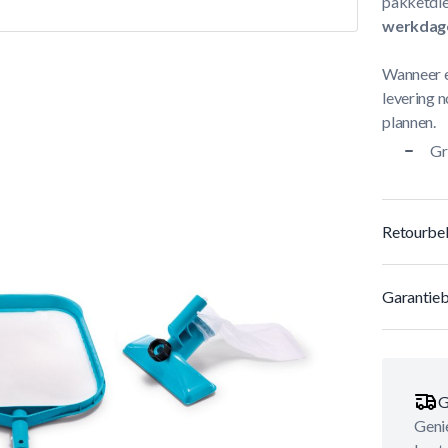
pakketdie
werkdag
Wanneer e
levering n
plannen.
Gr
Retourbel
Garantieb
G
Genie