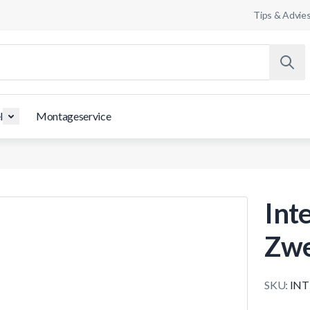
Tips & Advie
l
Montageservice
Int
Zw
SKU:
INT