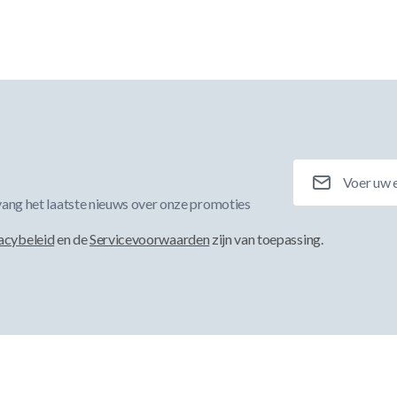
E-mailadres
ang het laatste nieuws over onze promoties
acybeleid
en de
Servicevoorwaarden
zijn van toepassing.