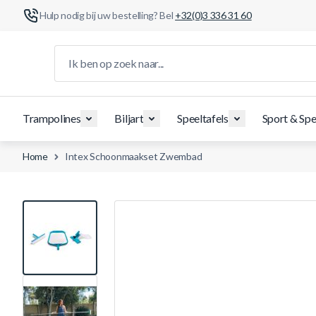
Hulp nodig bij uw bestelling? Bel
+32(0)3 336 31 60
Ga naar de inhoud
Ik ben op zoek naar...
Trampolines
Biljart
Speeltafels
Sport & Spe
Home
Intex Schoonmaakset Zwembad
View larger image
View larger image