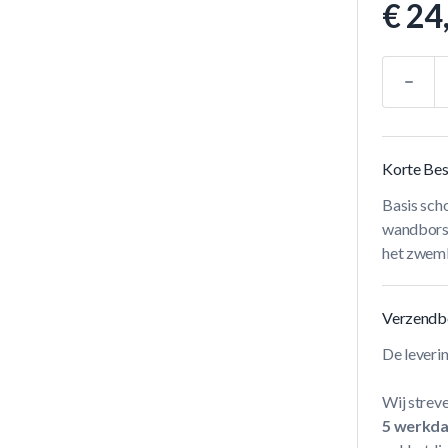
€ 24
Aantal
Korte Bes
Basis sch
wandborst
het zwem
Verzendb
De leveri
Wij streve
5 werkd