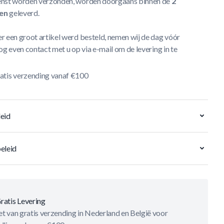
nst worden verzonden, worden doorgaans binnen de
2
en
geleverd.
r een groot artikel werd besteld, nemen wij de dag vóór
og even contact met u op via e-mail om de levering in te
atis verzending vanaf €100
eid
eleid
ratis Levering
t van gratis verzending in Nederland en België voor