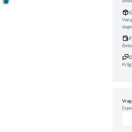
best
G
Van 
dage
F
Betaa
D
Krijg
Vrag
Exper