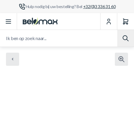
Hulp nodig bij uw bestelling? Bel
+32(0)3 336 31 60
Ga naar de inhoud
Ik ben op zoek naar...