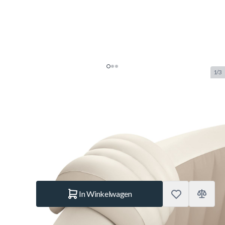
1/3
Intex PureSpa Hoofdsteun
(28501)
SKU:
INTEX.28501
Merk:
Intex
€ 5,95
Op voorraad
Aantal
In Winkelwagen