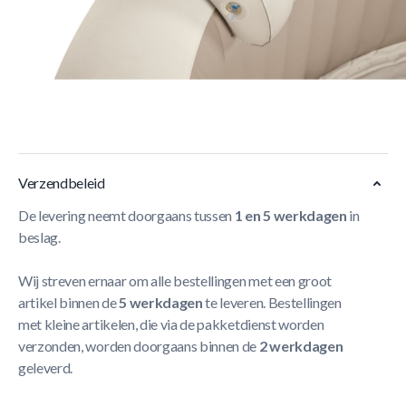
Korte Beschrijving
Opblaasbare, ergonomisch hoofdsteun .Eenvoudig te
plaatsen op de Spa-muur. Verzwaard om de hoofdsteun op
zijn plaats te houden. Geschikt voor alle Intex Spa's.
Afmetingen: 39 cm x 30 cm x 23 cm
Meer Lezen
Verzendbeleid
De levering neemt doorgaans tussen
1 en 5 werkdagen
in
beslag.
Wij streven ernaar om alle bestellingen met een groot
artikel binnen de
5 werkdagen
te leveren. Bestellingen
met kleine artikelen, die via de pakketdienst worden
verzonden, worden doorgaans binnen de
2 werkdagen
geleverd.