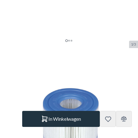
1/3
Intex PureSpa Filter S1 Duo Pack
(29001)
SKU:
INTEX.29001
Merk:
Intex
€ 9,99
Op voorraad
Aantal
In Winkelwagen