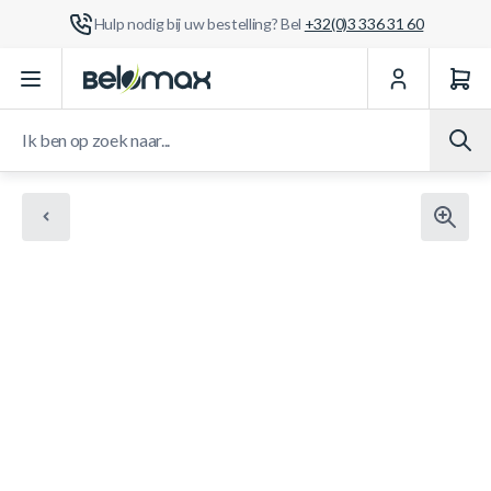
Hulp nodig bij uw bestelling? Bel
+32(0)3 336 31 60
Ga naar de inhoud
Ik ben op zoek naar...