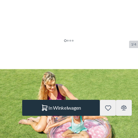
1/4
Intex Mini Glitter Pool 79cm
SKU:
INTEX.57103
Merk:
Intex
€ 27,95
Op voorraad
Aantal
In Winkelwagen
Korte Beschrijving