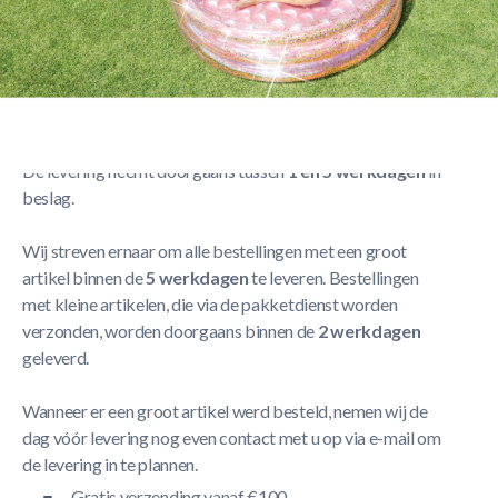
Afmetingen: 86 x 25 cm opgeblazen, inhoud: ca. 55 liter
Meer Lezen
Verzendbeleid
De levering neemt doorgaans tussen
1 en 5 werkdagen
in
beslag.
Wij streven ernaar om alle bestellingen met een groot
artikel binnen de
5 werkdagen
te leveren. Bestellingen
met kleine artikelen, die via de pakketdienst worden
verzonden, worden doorgaans binnen de
2 werkdagen
geleverd.
Wanneer er een groot artikel werd besteld, nemen wij de
dag vóór levering nog even contact met u op via e-mail om
de levering in te plannen.
Gratis verzending vanaf €100