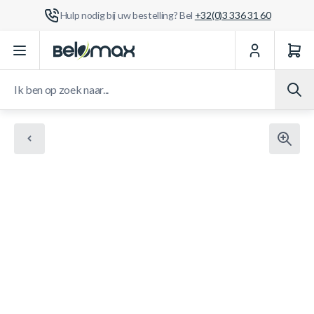
Hulp nodig bij uw bestelling? Bel
+32(0)3 336 31 60
Ga naar de inhoud
Ik ben op zoek naar...