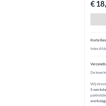
€ 18
Korte Bes
Intex Af
Verzendb
De leveri
Wij streve
5 werkd
pakketdie
werkdag