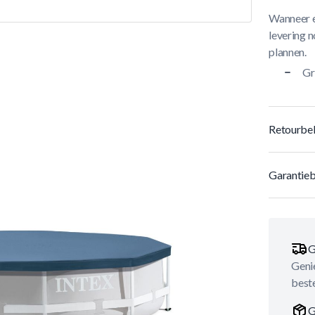
Wanneer e
levering n
plannen.
Gr
Retourbel
Garantieb
G
Genie
best
G