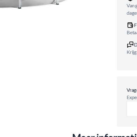
Van 
dage
F
Betaa
D
Krijg
Vrag
Exper