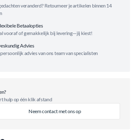
gedachten veranderd? Retourneer je artikelen binnen 14
n
lexibele Betaalopties
l vooraf of gemakkelijk bij levering—jij kiest!
eskundig Advies
 persoonlijk advies van ons team van specialisten
en?
t hulp op één klik afstand
Neem contact met ons op