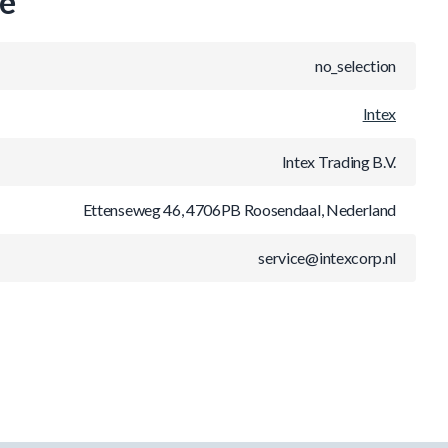
ie
no_selection
Intex
Intex Trading B.V.
Ettenseweg 46, 4706PB Roosendaal, Nederland
service@intexcorp.nl