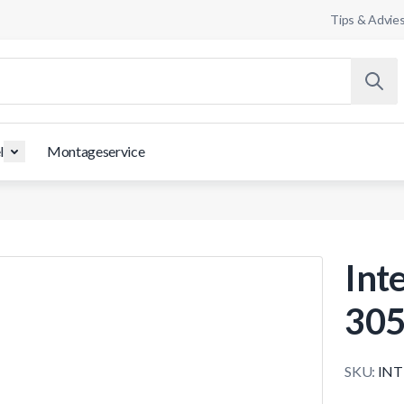
Tips & Advie
l
Montageservice
Int
305
SKU:
INT