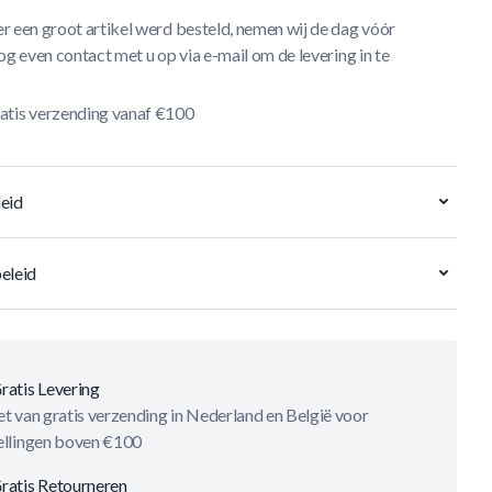
r een groot artikel werd besteld, nemen wij de dag vóór
og even contact met u op via e-mail om de levering in te
atis verzending vanaf €100
eid
eleid
ratis Levering
t van gratis verzending in Nederland en België voor
ellingen boven €100
ratis Retourneren