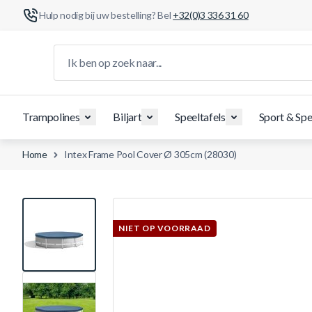
Hulp nodig bij uw bestelling? Bel
+32(0)3 336 31 60
Ga naar de inhoud
Ik ben op zoek naar...
Trampolines
Biljart
Speeltafels
Sport & Spe
Home
Intex Frame Pool Cover Ø 305cm (28030)
View larger image
NIET OP VOORRAAD
View larger image