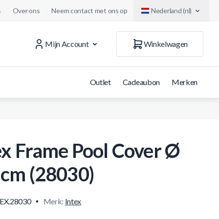
s
Over ons
Neem contact met ons op
Nederland (nl)
Mijn Account
Winkelwagen
Outlet
Cadeaubon
Merken
ex Frame Pool Cover Ø
cm (28030)
EX.28030
Merk:
Intex