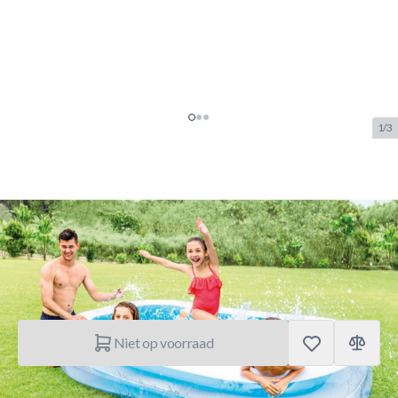
1/3
Intex Familiezwembad
(262X175X56cm)
SKU:
INTEX.56483
Merk:
Intex
€ 39,99
Niet op voorraad