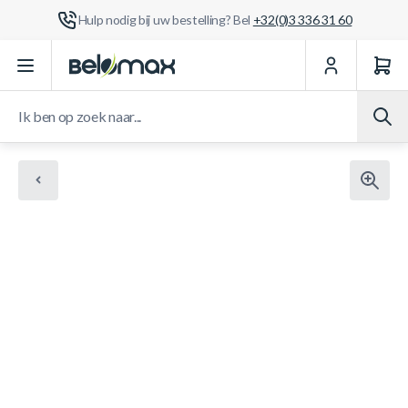
Hulp nodig bij uw bestelling? Bel
+32(0)3 336 31 60
Ga naar de inhoud
Ik ben op zoek naar...