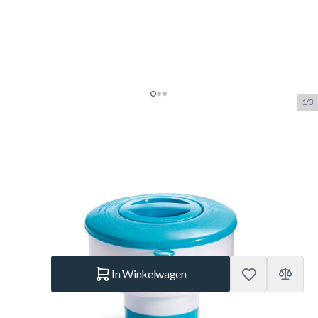
1/3
Intex Drijvende Chloorverdeler
17.8cm
SKU:
INTEX.29041
Merk:
Intex
€ 11,95
Op voorraad
Aantal
In Winkelwagen