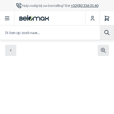
Hulp nodig bij uw bestelling? Bel
+32(0)3 336 31 60
Ga naar de inhoud
Ik ben op zoek naar...