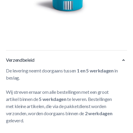
Korte Beschrijving
Deze chloordrijver is geschikt voor chloortabletten met
een diameter van 7,6 cm en is inschuifbaar. Je kunt instellen
dat de tabletten langzaam en gereguleerd oplossen voor
een optimale kwaliteit van het zwembadwater.
Meer Lezen
Verzendbeleid
De levering neemt doorgaans tussen
1 en 5 werkdagen
in
beslag.
Wij streven ernaar om alle bestellingen met een groot
artikel binnen de
5 werkdagen
te leveren. Bestellingen
met kleine artikelen, die via de pakketdienst worden
verzonden, worden doorgaans binnen de
2 werkdagen
geleverd.