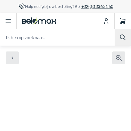
Hulp nodig bij uw bestelling? Bel
+32(0)3 336 31 60
Ga naar de inhoud
Ik ben op zoek naar...