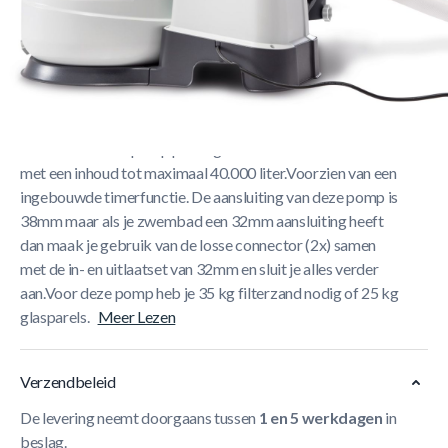
Korte Beschrijving
Deze zandfilter van Intex zorgt voor een optimale filtering
van het water van je zwembad. Met zijn capaciteit van 8,0
m³/u is deze filterpomp prima geschikt voor zwembaden
met een inhoud tot maximaal 40.000 liter.Voorzien van een
ingebouwde timerfunctie. De aansluiting van deze pomp is
38mm maar als je zwembad een 32mm aansluiting heeft
dan maak je gebruik van de losse connector (2x) samen
met de in- en uitlaatset van 32mm en sluit je alles verder
aan.Voor deze pomp heb je 35 kg filterzand nodig of 25 kg
glasparels.
Meer Lezen
Verzendbeleid
De levering neemt doorgaans tussen
1 en 5 werkdagen
in
beslag.