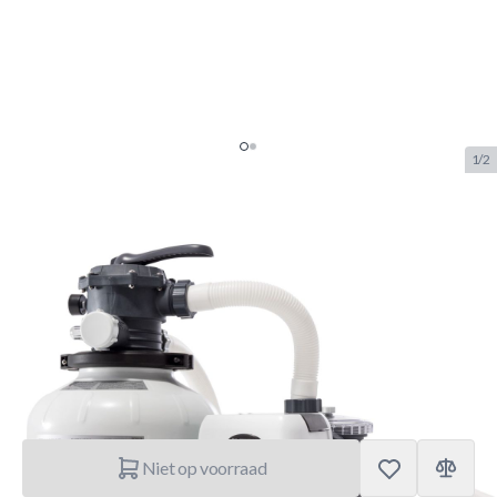
1/2
Intex 26648 Krystal Clear
Zandfilter Pomp 8.000L/U -
8m3/h
SKU:
INTEX.26648
Merk:
Intex
€ 199.–
Niet op voorraad