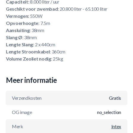
Capaciteit:
8.000 liter / uur
Geschikt voor zwembad:
20.800 liter - 65.100 liter
Vermogen:
550W
Opvoerhoogte
: 7.5m
Aansluiting:
38mm
Slang Ø
: 38mm
Lengte Slang:
2 x 440cm
Lengte Stroomkabel
: 360cm
Volume Zeoliet nodig
: 25kg
Meer informatie
Verzendkosten
Gratis
OG image
no_selection
Merk
Intex