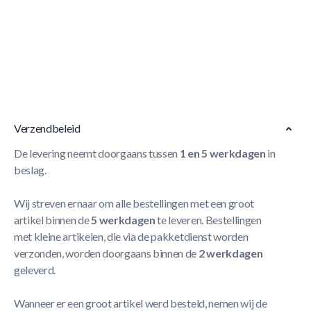
Korte Beschrijving
Intex 25018 lange pin + seal voor Prism Frame ( 305 -
366cm)
Meer Lezen
Verzendbeleid
De levering neemt doorgaans tussen
1 en 5 werkdagen
in
beslag.
Wij streven ernaar om alle bestellingen met een groot
artikel binnen de
5 werkdagen
te leveren. Bestellingen
met kleine artikelen, die via de pakketdienst worden
verzonden, worden doorgaans binnen de
2 werkdagen
geleverd.
Wanneer er een groot artikel werd besteld, nemen wij de