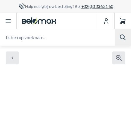
Hulp nodig bij uw bestelling? Bel
+32(0)3 336 31 60
Ga naar de inhoud
Ik ben op zoek naar...