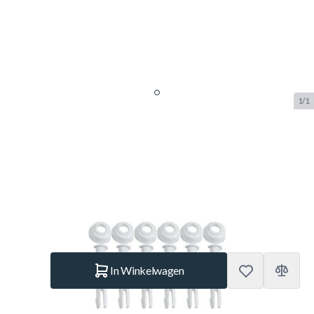
1/1
Intex 25018 lange pin + seal voor
Prism Frame ( 305 - 366cm)
SKU:
INTEX.25018
Merk:
Intex
€ 19,95
Op voorraad
Aantal
In Winkelwagen