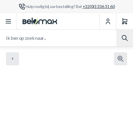
Hulp nodig bij uw bestelling? Bel
+32(0)3 336 31 60
Ga naar de inhoud
Ik ben op zoek naar...