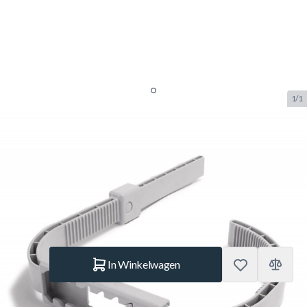
1/1
Intex 25017 skimmerhaak voor
Easyset
SKU:
INTEX.25017
Merk:
Intex
€ 13,95
Op voorraad
Aantal
In Winkelwagen