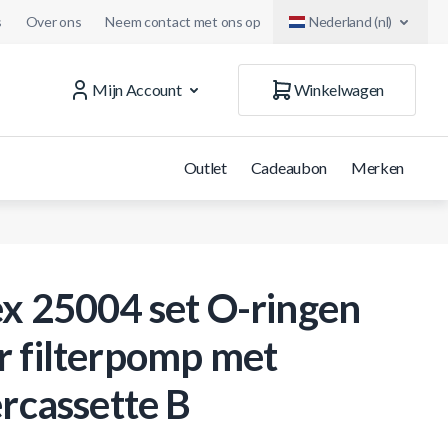
s
Over ons
Neem contact met ons op
Nederland (nl)
Mijn Account
Winkelwagen
Outlet
Cadeaubon
Merken
ex 25004 set O-ringen
r filterpomp met
ercassette B