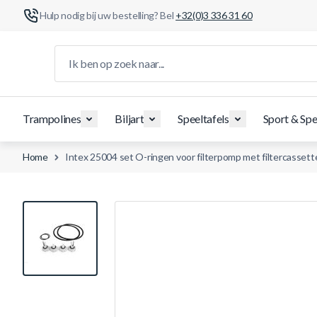
Hulp nodig bij uw bestelling? Bel
+32(0)3 336 31 60
Ga naar de inhoud
Ik ben op zoek naar...
Trampolines
Biljart
Speeltafels
Sport & Spe
Home
Intex 25004 set O-ringen voor filterpomp met filtercassett
View larger image