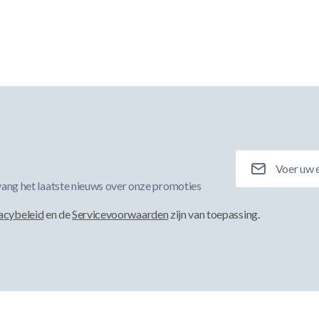
E-mailadres
ang het laatste nieuws over onze promoties
acybeleid
en de
Servicevoorwaarden
zijn van toepassing.