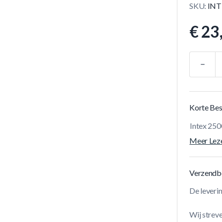
SKU:
INT
€ 23
Aantal
Korte Bes
Intex 250
Meer Lez
Verzendb
De leveri
Wij streve