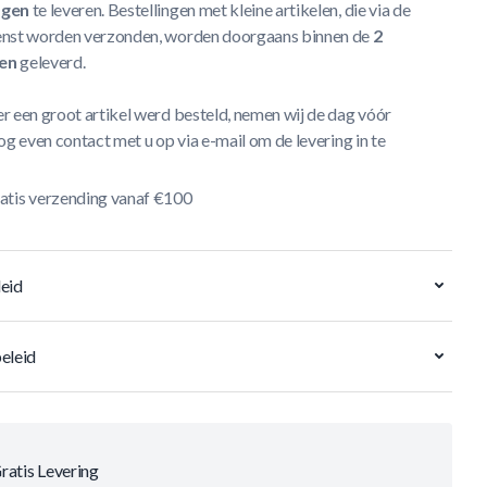
agen
te leveren. Bestellingen met kleine artikelen, die via de
nst worden verzonden, worden doorgaans binnen de
2
en
geleverd.
r een groot artikel werd besteld, nemen wij de dag vóór
og even contact met u op via e-mail om de levering in te
atis verzending vanaf €100
eid
eleid
ratis Levering