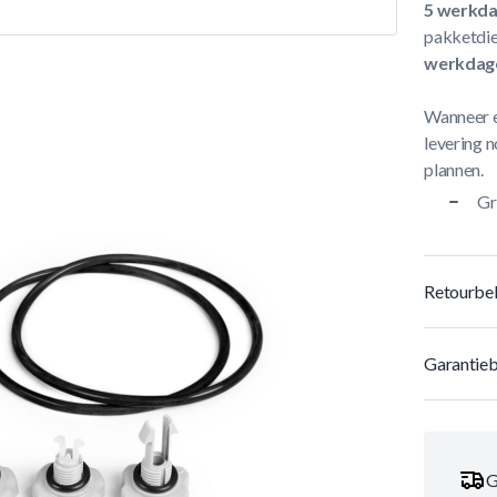
5 werkd
pakketdie
werkdag
Wanneer e
levering n
plannen.
Gr
Retourbel
Garantieb
G