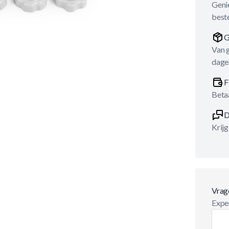
Genie
best
G
Van 
dage
F
Betaa
D
Krijg
Vrag
Exper