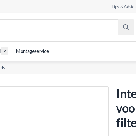
Tips & Advie
l
Montageservice
e B
Int
voo
filt