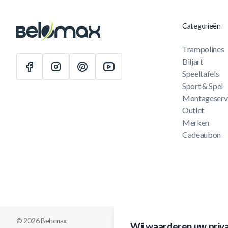
Categorieën
Trampolines
Biljart
Speeltafels
Sport & Spel
Montageserv
Outlet
Merken
Cadeaubon
© 2026 Belomax
Wij waarderen uw priv